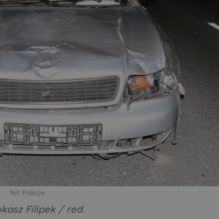
fot. Policja
ukasz Filipek / red.