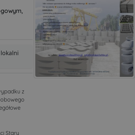
rogowym,
lokalni
wypadku z
osobowego
czegółowe
ci Stary