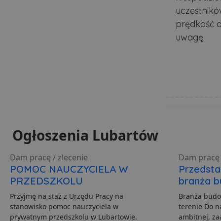
uczestnikó
VISITOR_PRIVACY_MET
prędkość 
uwagę.
PHPSESSID
Polityce pr
ban1
Ogłoszenia Lubartów
Nazwa
Nazwa
Do
Do
Nazwa
__Secure-YNID
Do
Dam pracę / zlecenie
Dam pracę 
Nazwa
otime
.l
POMOC NAUCZYCIELA W
Przedsta
openstat_gid
_ga_481PHN7HEZ
.lu
ts
PRZEDSZKOLU
branża 
__Secure-ROLLOUT_TO
C
Ad
Przyjmę na staż z Urzędu Pracy na
Branża budow
openstat_v90rd24lydrp
.ad
stanowisko pomoc nauczyciela w
terenie Do 
YSC
openstat_yvh10uaeq5
prywatnym przedszkolu w Lubartowie.
ambitnej, z