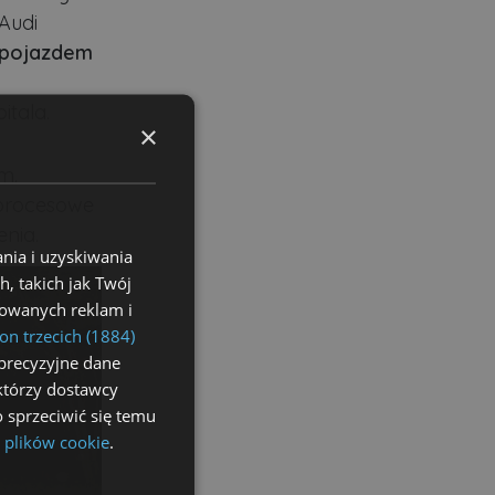
Audi
y pojazdem
itala.
×
m.
 procesowe
enia.
nia i uzyskiwania
, takich jak Twój
izowanych reklam i
on trzecich (1884)
precyzyjne dane
ektórzy dostawcy
 sprzeciwić się temu
 plików cookie
.