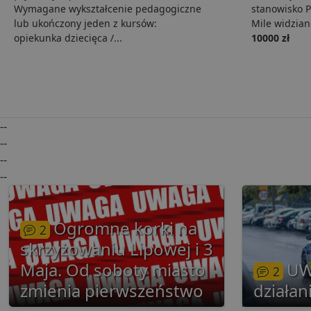
_ga
Go
Wymagane wykształcenie pedagogiczne
stanowisko 
VISITOR_INFO1_LIVE
.lu
lub ukończony jeden z kursów:
Mile widzian
opiekunka dziecięca /...
10000 zł
i
__eoi
.lu
pd
--
FCCDCF
.lu
--
--
uid
--
uid
Ogromne korki na
2
skrzyżowaniu Lipowej i 3
g
Maja. Od soboty miasto
UW
2
zmienia pierwszeństwo
działan