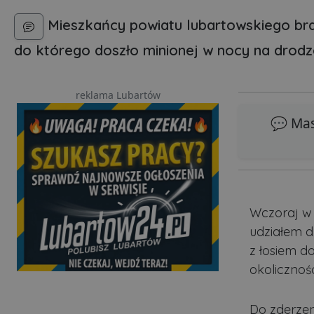
Mieszkańcy powiatu lubartowskiego bra
do którego doszło minionej w nocy na drodze
reklama Lubartów
💬 Mas
Wczoraj w 
udziałem d
z łosiem do
okolicznośc
Do zderzen