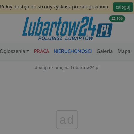
Pełny dostęp do strony zyskasz po zalogowaniu.
zaloguj
105
Ogłoszenia
Galeria
Mapa
PRACA
NIERUCHOMOŚCI
dodaj reklamę na Lubartow24.pl
ad