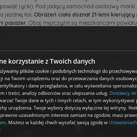
powiat rycki). Pod jadący samochód osobowy marki 
a jezdnię łoś.
Obrażeń ciała doznał 21-letni kierując
tni pasażer
. Obaj mężczyźni są mieszkańcami powiatu
iego. Poszkodowani zostali przetransportowani do szp
zdarzenia występowały utrudnienia w ruchu drogowy
 z grupy dochodzeniowo-śledczej wykonali czynności
e korzystanie z Twoich danych
alać dokładne przyczyny oraz okoliczności tego zdarz
 używamy plików cookie i podobnych technologii do przechowywa
ji na Twoim urządzeniu oraz do przetwarzania danych osobowych
dentyfikatory i dane przeglądania, w celu wyświetlania spersonal
am i treści, analizy odbiorców oraz ulepszania usług.
Dostawcy str
arzać Twoje dane w tych i innych celach, w tym wykorzystywać 
echy urządzenia. Twoje wybory dotyczą wyłącznie tej witryny. Ni
 prawnie uzasadnionym interesie zamiast na zgodzie; masz prawo
lam
. Możesz w każdej chwili wycofać swoją zgodę w
Ustawieniach
i