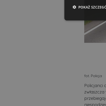
POKAŻ SZCZEG
Niezbędne
Ni
Niezbędne pliki cookie u
zarządzanie kontem. Bez 
fot. Policja
Nazwa
Policjanci
ban0
zwłaszcza 
CookieScriptConsent
przebiegaj
niespodzie