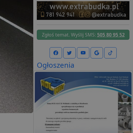
Zgłoś temat. Wyślij SMS:
505 80 95 52
Ogłoszenia