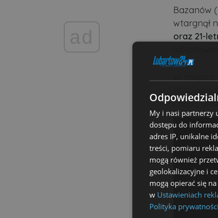
Bazanów (
wtargnął n
ad
oraz 21-le
lubartowsk
W miejscu 
Policjanci
Odpowiedzialn
i będą ust
My i nasi partnerzy
dostępu do informac
adres IP, unikalne i
treści, pomiaru rekl
mogą również przetw
geolokalizacyjne i c
mogą opierać się na
w
Ustawieniach rek
Polityka prywatnośc