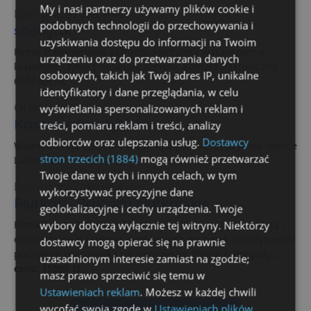
My i nasi partnerzy używamy plików cookie i
Dam pracę / zlecenie
podobnych technologii do przechowywania i
spedytor
uzyskiwania dostępu do informacji na Twoim
Firma Transportowa zatrudni spedytora w transporcie
urządzeniu oraz do przetwarzania danych
krajowym - tylko z doświadczeniem. Kontakt telefoniczny
osobowych, takich jak Twój adres IP, unikalne
695240614.
identyfikatory i dane przeglądania, w celu
Oferuję usługi
wyświetlania spersonalizowanych reklam i
Koszenie nieużytków
treści, pomiaru reklam i treści, analizy
odbiorców oraz ulepszania usług.
Dostawcy
Witam oferuje koszenie kosiarką bijakowa nieużytków okolice
stron trzecich (1884)
mogą również przetwarzać
Lubartowa
Twoje dane w tych i innych celach, w tym
Dam pracę / zlecenie
wykorzystywać precyzyjne dane
Płytkarz, Brygady płytkarskie
geolokalizacyjne i cechy urządzenia. Twoje
Firma Ready Bathroom sp. z o.o. zajmująca się produkcją i
wybory dotyczą wyłącznie tej witryny. Niektórzy
dostarczaniem łazienek modułowych na rynek skandynawski
dostawcy mogą opierać się na prawnie
poszukuje pracownika na stanowisko: Płytkarz, Brygady...
uzasadnionym interesie zamiast na zgodzie;
cena: 15000 zł
masz prawo sprzeciwić się temu w
Ustawieniach reklam
. Możesz w każdej chwili
wycofać swoją zgodę w
Ustawieniach plików