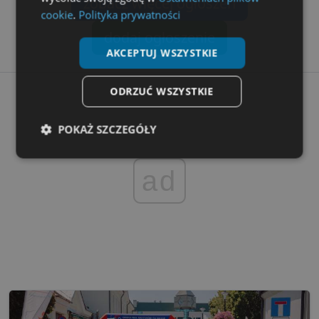
zobacz więcej ogłoszeń
cookie
.
Polityka prywatności
dodaj ogłoszenie
AKCEPTUJ WSZYSTKIE
ODRZUĆ WSZYSTKIE
POKAŻ SZCZEGÓŁY
Niezbędne
Wydajność
Targetowanie
ad
Funkcjonalność
Niesklasyfikowane
Niezbędne
Wydajność
Targetowanie