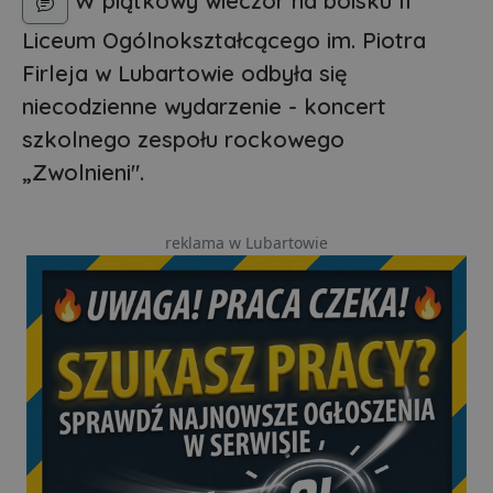
W piątkowy wieczór na boisku II
Liceum Ogólnokształcącego im. Piotra
Firleja w Lubartowie odbyła się
niecodzienne wydarzenie - koncert
szkolnego zespołu rockowego
„Zwolnieni".
reklama w Lubartowie