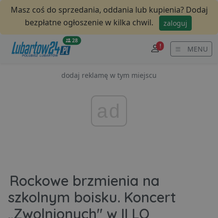
Masz coś do sprzedania, oddania lub kupienia? Dodaj
bezpłatne ogłoszenie w kilka chwil.
zaloguj
28
!
MENU
dodaj reklamę w tym miejscu
ad
Rockowe brzmienia na
szkolnym boisku. Koncert
„Zwolnionych" w II LO