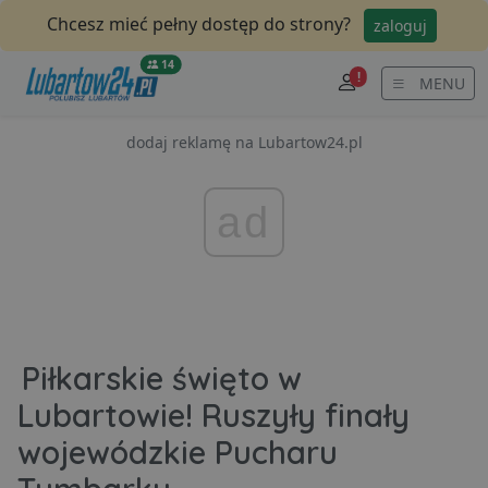
Chcesz mieć pełny dostęp do strony?
zaloguj
14
!
MENU
dodaj reklamę na Lubartow24.pl
ad
Piłkarskie święto w
Lubartowie! Ruszyły finały
wojewódzkie Pucharu