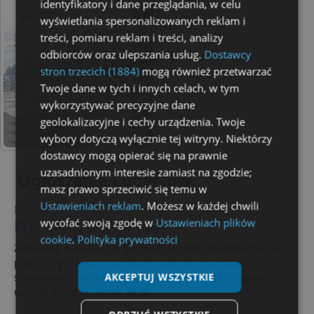
identyfikatory i dane przeglądania, w celu
wyświetlania spersonalizowanych reklam i
treści, pomiaru reklam i treści, analizy
odbiorców oraz ulepszania usług.
Dostawcy
stron trzecich (1884)
mogą również przetwarzać
Twoje dane w tych i innych celach, w tym
wykorzystywać precyzyjne dane
geolokalizacyjne i cechy urządzenia. Twoje
wybory dotyczą wyłącznie tej witryny. Niektórzy
dostawcy mogą opierać się na prawnie
uzasadnionym interesie zamiast na zgodzie;
Ogłoszenia Lubartów
masz prawo sprzeciwić się temu w
Ustawieniach reklam
. Możesz w każdej chwili
Dam pracę / zlecenie
wycofać swoją zgodę w
Ustawieniach plików
Pracownik budowlany
cookie
.
Polityka prywatności
Zatrudnię doświadczonych pracowników budowlanych do
pracy przy stanach surowych(osoby do murowania,
AKCEPTUJ WSZYSTKIE
szalowania i zbrojenia) lub małą brygadę. Szczegółów
udzielę przez tel.
cena: 40 zł