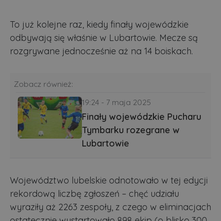
To już kolejne raz, kiedy finały wojewódzkie
odbywają się właśnie w Lubartowie. Mecze są
rozgrywane jednocześnie aż na 14 boiskach.
Zobacz również:
19:24 - 7 maja 2025
Finały wojewódzkie Pucharu
Tymbarku rozegrane w
Lubartowie
Województwo lubelskie odnotowało w tej edycji
rekordową liczbę zgłoszeń – chęć udziału
wyraziły aż 2263 zespoły, z czego w eliminacjach
ostatecznie wystartowało 898 ekip (o blisko 300