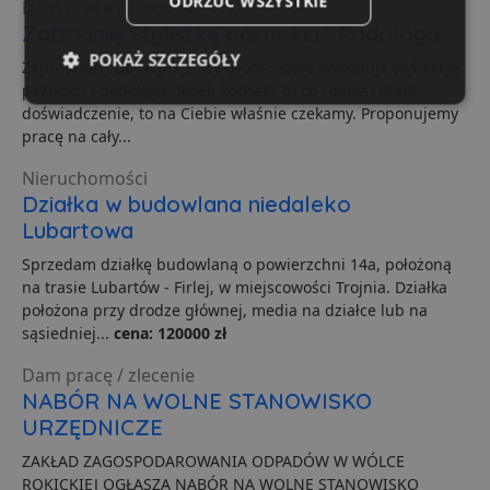
ODRZUĆ WSZYSTKIE
Dam pracę / zlecenie
Zatrudnię Stylistkę paznokci i Podologa
POKAŻ SZCZEGÓŁY
Zapraszamy do współpracy osobę, która wykonuje stylizację
paznokci i podologa. Jeżeli kochasz to co robisz i masz
Niezbędne
Wydajność
Targetowanie
doświadczenie, to na Ciebie właśnie czekamy. Proponujemy
pracę na cały...
Nieruchomości
Funkcjonalność
Niesklasyfikowane
Działka w budowlana niedaleko
Lubartowa
Sprzedam działkę budowlaną o powierzchni 14a, położoną
na trasie Lubartów - Firlej, w miejscowości Trojnia. Działka
położona przy drodze głównej, media na działce lub na
sąsiedniej...
cena: 120000 zł
Niezbędne
Wydajność
Targetowanie
Dam pracę / zlecenie
Funkcjonalność
Niesklasyfikowane
NABÓR NA WOLNE STANOWISKO
Niezbędne pliki cookie umożliwiają korzystanie z
URZĘDNICZE
podstawowych funkcji strony internetowej, takich jak
logowanie użytkownika i zarządzanie kontem. Bez
ZAKŁAD ZAGOSPODAROWANIA ODPADÓW W WÓLCE
niezbędnych plików cookie nie można prawidłowo
ROKICKIEJ OGŁASZA NABÓR NA WOLNE STANOWISKO
korzystać ze strony internetowej.