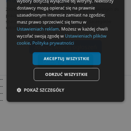
Pracownik budowlany
wybory dotyczą wyłącznie tej witryny. Niektórzy
dostawcy mogą opierać się na prawnie
Zatrudnię doświadczonych pracowników budowlanych do
uzasadnionym interesie zamiast na zgodzie;
pracy przy stanach surowych(osoby do murowania,
masz prawo sprzeciwić się temu w
szalowania i zbrojenia) lub małą brygadę. Szczegółów
udzielę przez tel.
cena: 40 zł
Ustawieniach reklam
. Możesz w każdej chwili
wycofać swoją zgodę w
Ustawieniach plików
cookie
.
Polityka prywatności
zobacz więcej ogłoszeń
AKCEPTUJ WSZYSTKIE
dodaj ogłoszenie
ODRZUĆ WSZYSTKIE
--
--
POKAŻ SZCZEGÓŁY
--
--
Niezbędne
Wydajność
Targetowanie
Funkcjonalność
Niesklasyfikowane