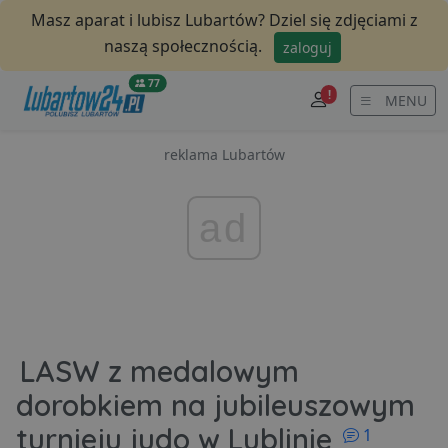
Masz aparat i lubisz Lubartów? Dziel się zdjęciami z
naszą społecznością.
zaloguj
77
!
MENU
reklama Lubartów
ad
LASW z medalowym
dorobkiem na jubileuszowym
komentar
turnieju judo w Lublinie
1