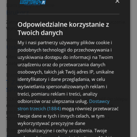
×
Dam pracę / zlecenie
Brukarz
Zatrudnię brukarza z doświadczeniem lub do przyuczenia.
Odpowiedzialne korzystanie z
Wymagane prawo jazdy kat. B
Twoich danych
Oferuję usługi
My i nasi partnerzy używamy plików cookie i
Usługa transportowa HDS
podobnych technologii do przechowywania i
uzyskiwania dostępu do informacji na Twoim
Oferuje usługę transportową HDS ,przewóz drewna
,materiałów budowlanych,maszyn ,tel,725988866
urządzeniu oraz do przetwarzania danych
osobowych, takich jak Twój adres IP, unikalne
Dam pracę / zlecenie
identyfikatory i dane przeglądania, w celu
? ZATRUDNIMY SPRZEDAWCĘ /
wyświetlania spersonalizowanych reklam i
SPRZEDAWCZYNIĘ
treści, pomiaru reklam i treści, analizy
? ZATRUDNIMY SPRZEDAWCĘ / SPRZEDAWCZYNIĘ Do sklepu
odbiorców oraz ulepszania usług.
Dostawcy
monopolowego przy ul. Lubelskiej 58A w Lubartowie
stron trzecich (1884)
mogą również przetwarzać
poszukujemy osoby na stanowisko
Twoje dane w tych i innych celach, w tym
Sprzedawca/Sprzedawczyni. Zakres obowiązków: *...
wykorzystywać precyzyjne dane
Dam pracę / zlecenie
geolokalizacyjne i cechy urządzenia. Twoje