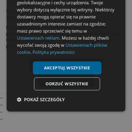
geolokalizacyjne i cechy urządzenia. Twoje
wybory dotyczą wyłącznie tej witryny. Niektórzy
Dam pracę / zlecenie
dostawcy mogą opierać się na prawnie
Mycie koszy
uzasadnionym interesie zamiast na zgodzie;
Piekarnia & Cukiernia M.M. Staszek w Łucce Kolonii
masz prawo sprzeciwić się temu w
poszukuje osoby do mycia koszy. Praca w co drugą sobotę.
Ustawieniach reklam
. Możesz w każdej chwili
Mycie koszy w myjce przelotowej. Poszukiwana osoba do
wycofać swoją zgodę w
Ustawieniach plików
pracy na stałe.
cookie
.
Polityka prywatności
zobacz więcej ogłoszeń
AKCEPTUJ WSZYSTKIE
dodaj ogłoszenie
ODRZUĆ WSZYSTKIE
--
POKAŻ SZCZEGÓŁY
--
--
Niezbędne
Wydajność
Targetowanie
--