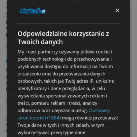
Zatrudnię Stylistkę paznokci i Podologa
×
Zapraszamy do współpracy osobę, która wykonuje stylizację
paznokci i podologa. Jeżeli kochasz to co robisz i masz
doświadczenie, to na Ciebie właśnie czekamy. Proponujemy
Odpowiedzialne korzystanie z
pracę na cały...
Twoich danych
Dam pracę / zlecenie
My i nasi partnerzy używamy plików cookie i
Elektromonter/ Elektronik ? praca na
podobnych technologii do przechowywania i
miejscu
uzyskiwania dostępu do informacji na Twoim
Firma z ugruntowaną pozycją na rynku, od lat działająca w
urządzeniu oraz do przetwarzania danych
obszarze systemów teletechnicznych, zabezpieczeń
osobowych, takich jak Twój adres IP, unikalne
elektronicznych oraz instalacji fotowoltaicznych, poszukuje
identyfikatory i dane przeglądania, w celu
kandydatów na...
cena: 7500 zł
wyświetlania spersonalizowanych reklam i
Dam pracę / zlecenie
treści, pomiaru reklam i treści, analizy
MAGAZYN
odbiorców oraz ulepszania usług.
Dostawcy
stron trzecich (1884)
mogą również przetwarzać
Agencja Pracy Tymczasowej HSS WORK SP. Z O.O. (nr
certyfikatu 22915) Dla naszego Klienta poszukujemy osób
Twoje dane w tych i innych celach, w tym
chętnych do pracy. Miejsce pracy: LUBARTÓW ( ul. Lubelska
wykorzystywać precyzyjne dane
104) Rodzaj umowy: Umowa...