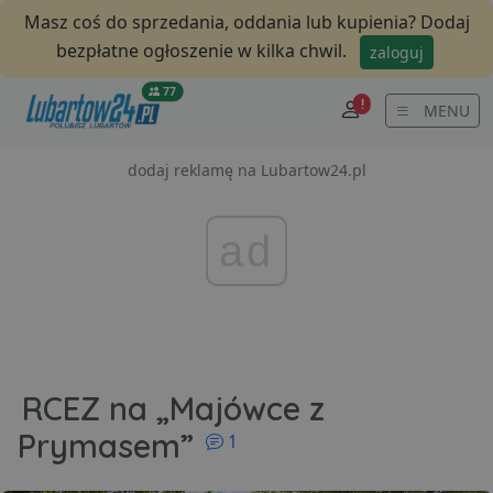
Masz coś do sprzedania, oddania lub kupienia? Dodaj
bezpłatne ogłoszenie w kilka chwil.
zaloguj
77
!
MENU
dodaj reklamę na Lubartow24.pl
ad
RCEZ na „Majówce z
komentarzy
Prymasem”
1