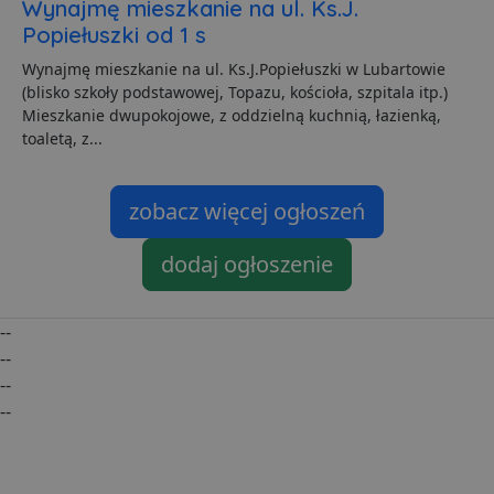
Wynajmę mieszkanie na ul. Ks.J.
p
C
Popiełuszki od 1 s
S
z
Wynajmę mieszkanie na ul. Ks.J.Popiełuszki w Lubartowie
p
d
(blisko szkoły podstawowej, Topazu, kościoła, szpitala itp.)
z
Mieszkanie dwupokojowe, z oddzielną kuchnią, łazienką,
u
p
toaletą, z...
t
a
c
S
zobacz więcej ogłoszeń
d
p
VISITOR_PRIVACY_METADATA
5 miesięcy 4
T
YouTube
dodaj ogłoszenie
tygodnie
j
.youtube.com
p
z
u
--
w
p
--
i
w
--
Polityce prywatności Google
R
--
d
o
n
i
p
z