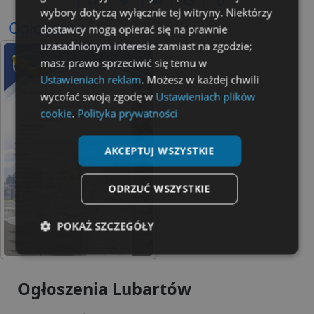
wybory dotyczą wyłącznie tej witryny. Niektórzy
Ogłoszenia
dostawcy mogą opierać się na prawnie
uzasadnionym interesie zamiast na zgodzie;
masz prawo sprzeciwić się temu w
Ustawieniach reklam
. Możesz w każdej chwili
wycofać swoją zgodę w
Ustawieniach plików
cookie
.
Polityka prywatności
AKCEPTUJ WSZYSTKIE
ODRZUĆ WSZYSTKIE
POKAŻ SZCZEGÓŁY
Niezbędne
Wydajność
Targetowanie
Ogłoszenia Lubartów
Funkcjonalność
Niesklasyfikowane