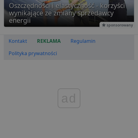
jest rów
Oszczędności i elastyczność - korzyści
używan
celów re
wynikające ze zmiany sprzedawcy
wydarze
energii
sponsorowany
Kontakt
REKLAMA
Regulamin
Polityka prywatności
ad