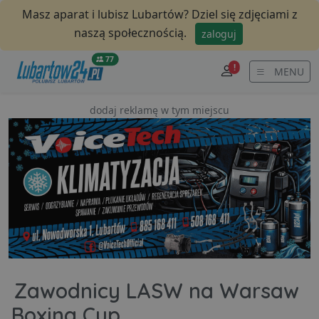
Masz aparat i lubisz Lubartów? Dziel się zdjęciami z
naszą społecznością.
zaloguj
77
!
MENU
dodaj reklamę w tym miejscu
Zawodnicy LASW na Warsaw
Boxing Cup