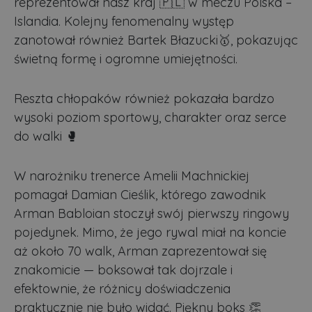
reprezentował nasz kraj 🇵🇱 w meczu Polska –
Islandia. Kolejny fenomenalny występ
zanotował również Bartek Błazucki🥇, pokazując
świetną formę i ogromne umiejętności.
Reszta chłopaków również pokazała bardzo
wysoki poziom sportowy, charakter oraz serce
do walki 🥊
W narożniku trenerce Amelii Machnickiej
pomagał Damian Cieślik, którego zawodnik
Arman Babloian stoczył swój pierwszy ringowy
pojedynek. Mimo, że jego rywal miał na koncie
aż około 70 walk, Arman zaprezentował się
znakomicie — boksował tak dojrzale i
efektownie, że różnicy doświadczenia
praktycznie nie było widać. Piękny boks 👏