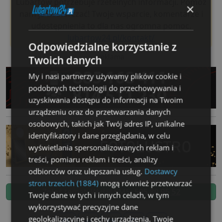
Lubartów potrzebuje rzetelnych informacji. Pomóż
×
nam je dostarczać! Twoje wsparcie, komentarze i
udostępnienia to dla nas ogromna pomoc.
lubartow24.pl/kontakt/
Odpowiedzialne korzystanie z
reklama
Twoich danych
My i nasi partnerzy używamy plików cookie i
podobnych technologii do przechowywania i
uzyskiwania dostępu do informacji na Twoim
urządzeniu oraz do przetwarzania danych
osobowych, takich jak Twój adres IP, unikalne
identyfikatory i dane przeglądania, w celu
wyświetlania spersonalizowanych reklam i
treści, pomiaru reklam i treści, analizy
odbiorców oraz ulepszania usług.
Dostawcy
stron trzecich (1884)
mogą również przetwarzać
Zgłoś temat. Wyślij SMS:
505 80 95 52
Twoje dane w tych i innych celach, w tym
wykorzystywać precyzyjne dane
geolokalizacyjne i cechy urządzenia. Twoje