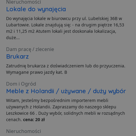
Nieruchomości
Lokale do wynajęcia
Do wynajęcia lokale w biurowcu przy ul. Lubelskiej 36B w
Lubartowie. Lokale znajdują się: - na drugim piętrze 16,53
m2 i 11,25 m2 Atutem lokali jest doskonała lokalizacja,
duże...
Niezbędne
Wydajność
Targetowanie
Dam pracę / zlecenie
Funkcjonalność
Niesklasyfikowane
Brukarz
Niezbędne pliki cookie umożliwiają korzystanie z
Zatrudnię brukarza z doświadczeniem lub do przyuczenia.
podstawowych funkcji strony internetowej, takich jak
logowanie użytkownika i zarządzanie kontem. Bez
Wymagane prawo jazdy kat. B
niezbędnych plików cookie nie można prawidłowo
korzystać ze strony internetowej.
Dom i Ogród
Meble z Holandii / używane / duży wybór
Dostawca
/
Okres
Nazwa
O
Domena
przechowywania
Witam, Jesteśmy bezpośrednim importerem mebli
ban0
.lubartow24.pl
4 minuty 57
P
używanych z Holandii. Zapraszamy do naszego sklepu
sekund
d
p
Leszkowice 66 . Duży wybór, solidnych mebli w rozsądnych
d
cenach.
cena: 20 zł
s
CookieScriptConsent
1 miesiąc
T
CookieScript
Nieruchomości
j
lubartow24.pl