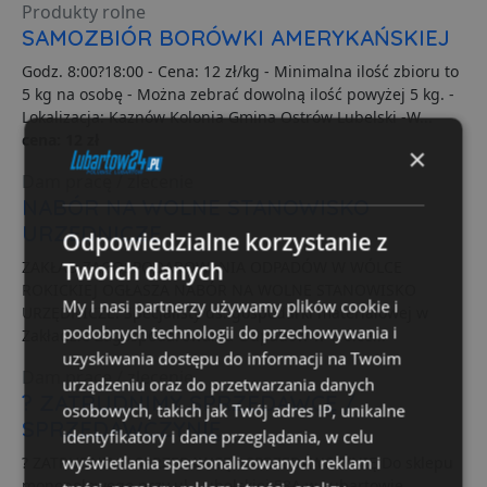
Produkty rolne
SAMOZBIÓR BORÓWKI AMERYKAŃSKIEJ
Godz. 8:00?18:00 - Cena: 12 zł/kg - Minimalna ilość zbioru to
5 kg na osobę - Można zebrać dowolną ilość powyżej 5 kg. -
Lokalizacja: Kaznów Kolonia Gmina Ostrów Lubelski -W...
cena: 12 zł
×
Dam pracę / zlecenie
NABÓR NA WOLNE STANOWISKO
URZĘDNICZE
Odpowiedzialne korzystanie z
Twoich danych
ZAKŁAD ZAGOSPODAROWANIA ODPADÓW W WÓLCE
ROKICKIEJ OGŁASZA NABÓR NA WOLNE STANOWISKO
My i nasi partnerzy używamy plików cookie i
URZĘDNICZE: Specjalisty ds. gospodarki materiałowej w
podobnych technologii do przechowywania i
Zakładzie Zagospodarowania Odpadów w Wólce...
uzyskiwania dostępu do informacji na Twoim
Dam pracę / zlecenie
urządzeniu oraz do przetwarzania danych
? ZATRUDNIMY SPRZEDAWCĘ /
osobowych, takich jak Twój adres IP, unikalne
SPRZEDAWCZYNIĘ
identyfikatory i dane przeglądania, w celu
wyświetlania spersonalizowanych reklam i
? ZATRUDNIMY SPRZEDAWCĘ / SPRZEDAWCZYNIĘ Do sklepu
monopolowego przy ul. Lubelskiej 58A w Lubartowie