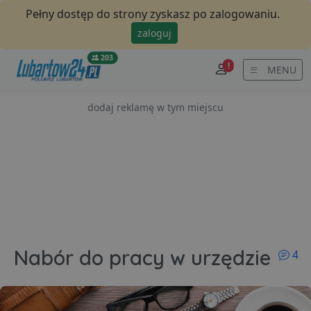
Pełny dostęp do strony zyskasz po zalogowaniu.
zaloguj
203
!
MENU
dodaj reklamę w tym miejscu
ko
Nabór do pracy w urzędzie
4