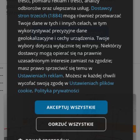
treści, pomiaru reklam i treści, analizy
poszukujemy osoby na stanowisko
odbiorców oraz ulepszania usług.
Dostawcy
Sprzedawca/Sprzedawczyni. Zakres obowiązków: *...
stron trzecich (1884)
mogą również przetwarzać
Twoje dane w tych i innych celach, w tym
wykorzystywać precyzyjne dane
zobacz więcej ogłoszeń
geolokalizacyjne i cechy urządzenia. Twoje
wybory dotyczą wyłącznie tej witryny. Niektórzy
dodaj ogłoszenie
dostawcy mogą opierać się na prawnie
uzasadnionym interesie zamiast na zgodzie;
--
masz prawo sprzeciwić się temu w
--
Ustawieniach reklam
. Możesz w każdej chwili
--
wycofać swoją zgodę w
Ustawieniach plików
--
cookie
.
Polityka prywatności
AKCEPTUJ WSZYSTKIE
ODRZUĆ WSZYSTKIE