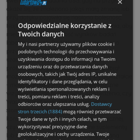
×
ewentualnego badania USG, gdy na przykład
okaże się, że znaleziono jakąś małą zmianę lub
przy dotyku pojawiła się nasilona bolesność.
Odpowiedzialne korzystanie z
Najlepiej zachować czas8-10h bez jedzenia, aby
Twoich danych
mieć pełną wiarygodność wyników badań
laboratoryjnych. Dodatkowo też prosimy o
My i nasi partnerzy używamy plików cookie i
przyniesienie próbki moczu lub w
podobnych technologii do przechowywania i
uzyskiwania dostępu do informacji na Twoim
uzasadnionych przypadkach też zbiorczej
urządzeniu oraz do przetwarzania danych
próbki kału, aby panel profilaktyczny objął
osobowych, takich jak Twój adres IP, unikalne
możliwość spojrzenia na zwierzę w całokształcie.
identyfikatory i dane przeglądania, w celu
- mówi dr Katarzyna Mróz. - Profilaktyczne
wyświetlania spersonalizowanych reklam i
wizyty kontrolne to możliwość sprawdzenia, czy
treści, pomiaru reklam i treści, analizy
Wasz pacjent wymaga np. interwencji
odbiorców oraz ulepszania usług.
Dostawcy
stomatologicznej albo specjalistycznej
stron trzecich (1884)
mogą również przetwarzać
konsultacji kardiologicznej lub onkologicznej,
Twoje dane w tych i innych celach, w tym
wykorzystywać precyzyjne dane
czy należy włączyć mu konkretne suplementy
geolokalizacyjne i cechy urządzenia. Twoje
lub nawet leki, czy może wystarczy zmiana