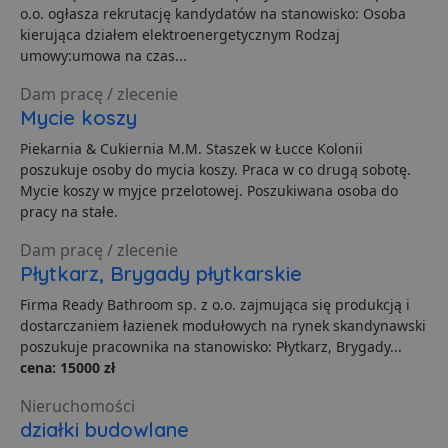
o.o. ogłasza rekrutację kandydatów na stanowisko: Osoba
ban1
.lubartow24.pl
4 minuty 57
P
kierująca działem elektroenergetycznym Rodzaj
sekund
d
p
umowy:umowa na czas...
d
s
Dam pracę / zlecenie
Mycie koszy
Piekarnia & Cukiernia M.M. Staszek w Łucce Kolonii
Dostawca
/
Nazwa
poszukuje osoby do mycia koszy. Praca w co drugą sobotę.
Domena
prz
Dostawca
/
Dostawca
/
Okres
Okres
Mycie koszy w myjce przelotowej. Poszukiwana osoba do
Nazwa
Nazwa
Opis
Opis
__Secure-YNID
.youtube.com
5
Domena
Domena
przechowywania
przechowywania
pracy na stałe.
_ga_481PHN7HEZ
otime
.lubartow24.pl
.lubartow24.pl
1 tydzień
1 rok 1 miesiąc
Ten plik cook
Dostawca
/
Okres
Nazwa
openstat_gid
.openstat.eu
Opis
11
jest używany
Dam pracę / zlecenie
Domena
przechowywania
przez Google
Płytkarz, Brygady płytkarskie
Analytics do
ts
1 rok
Ten plik
PayPal Holdings
__Secure-ROLLOUT_TOKEN
.youtube.com
5
utrzymywani
jest gen
Inc.
stanu sesji.
Firma Ready Bathroom sp. z o.o. zajmująca się produkcją i
dostarcz
.creativecdn.com
PayPal i
dostarczaniem łazienek modułowych na rynek skandynawski
openstat_v90rd24lydrpjjprsjdxb307wXcxa9
.openstat.eu
11
C
4 tygodnie 2 dni
Ten plik cook
Adform
obsługuj
poszukuje pracownika na stanowisko: Płytkarz, Brygady...
służy do
.adform.net
płatnicz
identyfikacji
stronie
cena: 15000 zł
openstat_yvh10uaeq5x0r5jem1fcw7hmq6ukmg
.openstat.eu
11
częstotliwości
internet
odwiedzin i
sposobu
Nieruchomości
YSC
Sesja
Ten plik
Google LLC
dostępu
jest ust
.youtube.com
działki budowlane
odwiedzające
przez Y
do strony