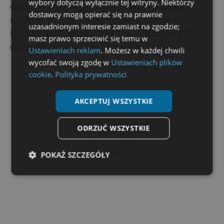
wybory dotyczą wyłącznie tej witryny. Niektórzy
diety. To czas, kiedy jeśli coś Was niepokoi,
dostawcy mogą opierać się na prawnie
możecie przyjść z listą pytań do swojego
uzasadnionym interesie zamiast na zgodzie;
lekarza weterynarii, który też w oparciu o to
masz prawo sprzeciwić się temu w
dobierze np. bardziej szczegółowe badania.
Ustawieniach reklam
. Możesz w każdej chwili
wycofać swoją zgodę w
Ustawieniach plików
cookie
.
Polityka prywatności
AKCEPTUJ WSZYSTKIE
ODRZUĆ WSZYSTKIE
ad
POKAŻ SZCZEGÓŁY
Niezbędne
Wydajność
Targetowanie
Funkcjonalność
Niesklasyfikowane