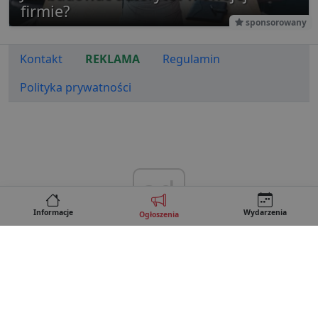
firmie?
sponsorowany
Kontakt
REKLAMA
Regulamin
Polityka prywatności
ad
Informacje
Wydarzenia
Ogłoszenia
Copyright © 2026 • Lubartow24.pl
e-mail: redakcja@lubartow24.pl · tel. 505 80 95 52