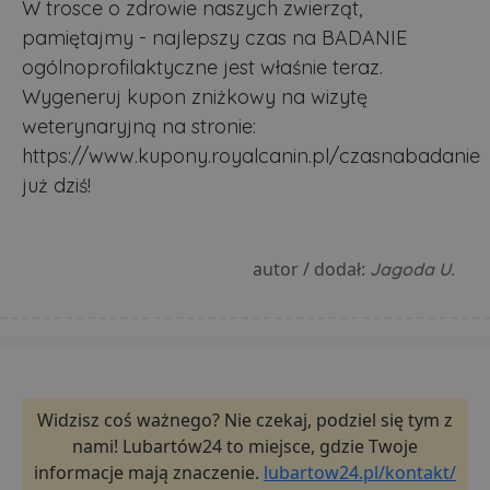
W trosce o zdrowie naszych zwierząt,
pamiętajmy - najlepszy czas na BADANIE
ogólnoprofilaktyczne jest właśnie teraz.
Wygeneruj kupon zniżkowy na wizytę
weterynaryjną na stronie:
Niezbędne
Wydajność
Targetowanie
https://www.kupony.royalcanin.pl/czasnabadanie
Funkcjonalność
Niesklasyfikowane
już dziś!
Niezbędne pliki cookie umożliwiają korzystanie z
podstawowych funkcji strony internetowej, takich jak
logowanie użytkownika i zarządzanie kontem. Bez
niezbędnych plików cookie nie można prawidłowo
autor / dodał:
Jagoda U.
korzystać ze strony internetowej.
Dostawca
/
Okres
Nazwa
O
Domena
przechowywania
ban0
.lubartow24.pl
4 minuty 57
P
sekund
d
p
d
Widzisz coś ważnego? Nie czekaj, podziel się tym z
s
nami! Lubartów24 to miejsce, gdzie Twoje
CookieScriptConsent
1 miesiąc
T
CookieScript
j
lubartow24.pl
informacje mają znaczenie.
lubartow24.pl/kontakt/
p