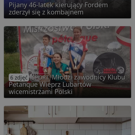
używan
Pijany 46-latek kierujący Fordem
celów re
zderzył się z kombajnem
wydarze
Młodzi zawodnicy Klubu
6 zdjęć
SPORT
Petanque Wieprz Lubartów
wicemistrzami Polski