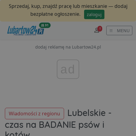
Sprzedaj, kup, znajdź pracę lub mieszkanie — dodaj
bezpłatne ogłoszenie.
zaloguj
91
!
MENU
dodaj reklamę na Lubartow24.pl
ad
Lubelskie -
Wiadomości z regionu
czas na BADANIE psów i
kotów