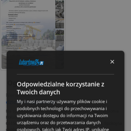
×
Ogłoszenia Lubartów
Odpowiedzialne korzystanie z
Twoich danych
Nieruchomości
My i nasi partnerzy używamy plików cookie i
działki budowlane
podobnych technologii do przechowywania i
Na sprzedaż działki budowlane w Czemiernikach (Kolonia
uzyskiwania dostępu do informacji na Twoim
Południowa) Identyfikator: 061503_5.0004.933 oraz
urządzeniu oraz do przetwarzania danych
061503_5.0004.934, każda o powierzchni 1800m2. Spokojna
osobowych, takich jak Twój adres IP, unikalne
okolica. Dostępne od...
cena: 90000 zł