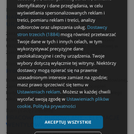
identyfikatory i dane przeglądania, w celu
Dam pracę / zlecenie
wyświetlania spersonalizowanych reklam i
NABÓR NA WOLNE STANOWISKO
treści, pomiaru reklam i treści, analizy
URZĘDNICZE
odbiorców oraz ulepszania usług.
Dostawcy
ZAKŁAD ZAGOSPODAROWANIA ODPADÓW W WÓLCE
stron trzecich (1884)
mogą również przetwarzać
ROKICKIEJ OGŁASZA NABÓR NA WOLNE STANOWISKO
Twoje dane w tych i innych celach, w tym
URZĘDNICZE: Specjalisty ds. gospodarki materiałowej w
wykorzystywać precyzyjne dane
Zakładzie Zagospodarowania Odpadów w Wólce...
geolokalizacyjne i cechy urządzenia. Twoje
wybory dotyczą wyłącznie tej witryny. Niektórzy
Dam pracę / zlecenie
dostawcy mogą opierać się na prawnie
Praca branża budowlana
uzasadnionym interesie zamiast na zgodzie;
Dzień dobry, Poszukujemy pracownika w branży budowlanej.
masz prawo sprzeciwić się temu w
Zajmujemy się kompleksowymi usługami ociepleń
Ustawieniach reklam
. Możesz w każdej chwili
budynków. Gwarantujemy ciągłość pracy w okresie całego
wycofać swoją zgodę w
Ustawieniach plików
roku. Wymagania...
cookie
.
Polityka prywatności
Dam pracę / zlecenie
PRACOWNIK BUDOWLANY - ELEWACJE
AKCEPTUJ WSZYSTKIE
WENTYLOWANE
Zatrudnię na umowę o pracę pracowników do montażu