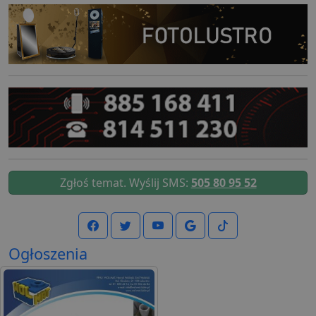
Zgłoś temat. Wyślij SMS:
505 80 95 52
Ogłoszenia