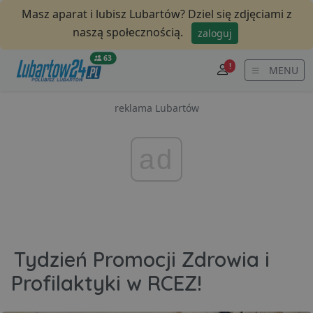
Masz aparat i lubisz Lubartów? Dziel się zdjęciami z
naszą społecznością.
zaloguj
63
!
MENU
reklama Lubartów
ad
Tydzień Promocji Zdrowia i
Profilaktyki w RCEZ!