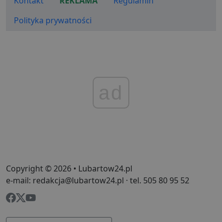
Kontakt
REKLAMA
Regulamin
jest pow
.creativecdn.com
Eventbri
Polityka prywatności
do dost
treści
dostos
do zain
użytkow
końcowe
ulepsza
tworzeni
Ten plik
jest rów
ad
używan
celów re
wydarze
Copyright © 2026 • Lubartow24.pl
e-mail: redakcja@lubartow24.pl · tel. 505 80 95 52