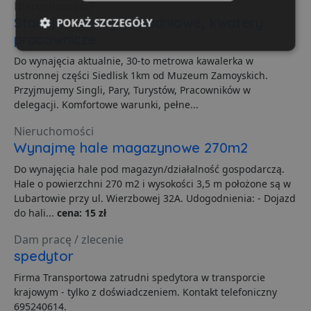
Nieruchomości
Stancje, noclegi kilkudniowe, kwatery
POKAŻ SZCZEGÓŁY
pracownicze.
Niezbędne
Wydajność
Targetowanie
Do wynajęcia aktualnie, 30-to metrowa kawalerka w
ustronnej części Siedlisk 1km od Muzeum Zamoyskich.
Przyjmujemy Singli, Pary, Turystów, Pracowników w
delegacji. Komfortowe warunki, pełne...
Funkcjonalność
Niesklasyfikowane
Nieruchomości
Wynajmę hale magazynowe 270m2
Do wynajęcia hale pod magazyn/działalność gospodarczą.
Hale o powierzchni 270 m2 i wysokości 3,5 m położone są w
Lubartowie przy ul. Wierzbowej 32A. Udogodnienia: - Dojazd
Niezbędne
Wydajność
Targetowanie
do hali...
cena: 15 zł
Funkcjonalność
Niesklasyfikowane
Dam pracę / zlecenie
Niezbędne pliki cookie umożliwiają korzystanie z
spedytor
podstawowych funkcji strony internetowej, takich jak
logowanie użytkownika i zarządzanie kontem. Bez
Firma Transportowa zatrudni spedytora w transporcie
niezbędnych plików cookie nie można prawidłowo
krajowym - tylko z doświadczeniem. Kontakt telefoniczny
korzystać ze strony internetowej.
695240614.