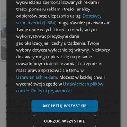
wyświetlania spersonalizowanych reklam i
treści, pomiaru reklam i treści, analizy
odbiorców oraz ulepszania usług.
Dostawcy
stron trzecich (1884)
mogą również przetwarzać
Twoje dane w tych i innych celach, w tym
wykorzystywać precyzyjne dane
geolokalizacyjne i cechy urządzenia. Twoje
wybory dotyczą wyłącznie tej witryny. Niektórzy
dostawcy mogą opierać się na prawnie
uzasadnionym interesie zamiast na zgodzie;
masz prawo sprzeciwić się temu w
Ogłoszenia Lubartów
Ustawieniach reklam
. Możesz w każdej chwili
wycofać swoją zgodę w
Ustawieniach plików
Dam pracę / zlecenie
cookie
.
Polityka prywatności
Zatrudnię Stylistkę paznokci i Podologa
Zapraszamy do współpracy osobę, która wykonuje stylizację
AKCEPTUJ WSZYSTKIE
paznokci i podologa. Jeżeli kochasz to co robisz i masz
doświadczenie, to na Ciebie właśnie czekamy. Proponujemy
pracę na cały...
ODRZUĆ WSZYSTKIE