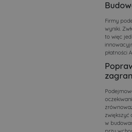
Budowa
Nazwa
ban0
Firmy pode
CookieScriptConsent
wyniki. Zwł
to więc jed
innowacyjn
VISITOR_PRIVACY_MET
płatności 
Popraw
zagran
PHPSESSID
Podejmowa
Polityce pr
oczekiwan
ban1
zrównoważo
zwiększyć 
w budowani
Nazwa
Nazwa
Do
Do
przy wchod
Nazwa