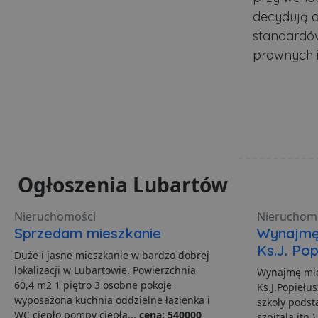
__Secure-YNID
Do
Nazwa
otime
.l
decydują o
openstat_gid
_ga_481PHN7HEZ
.lu
standardów
ts
__Secure-ROLLOUT_TO
prawnych i
C
Ad
openstat_v90rd24lydrp
.ad
YSC
openstat_yvh10uaeq5
_ga
Go
VISITOR_INFO1_LIVE
.lu
i
Ogłoszenia Lubartów
__eoi
.lu
pd
Nieruchomości
Nieruchom
FCCDCF
.lu
Sprzedam mieszkanie
Wynajmę 
Ks.J. Pop
Duże i jasne mieszkanie w bardzo dobrej
uid
lokalizacji w Lubartowie. Powierzchnia
Wynajmę mie
60,4 m2 1 piętro 3 osobne pokoje
Ks.J.Popiełus
wyposażona kuchnia oddzielne łazienka i
szkoły podst
uid
WC ciepło pompy ciepła...
cena: 540000
szpitala itp