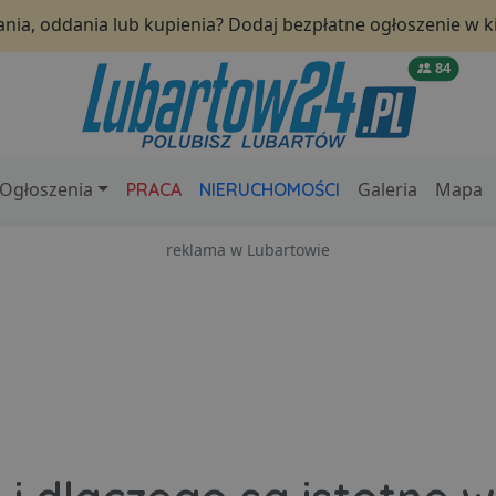
nia, oddania lub kupienia? Dodaj bezpłatne ogłoszenie w ki
84
Ogłoszenia
Galeria
Mapa
PRACA
NIERUCHOMOŚCI
reklama w Lubartowie