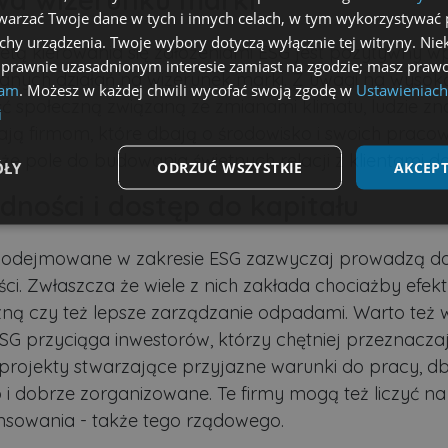
arzać Twoje dane w tych i innych celach, w tym wykorzystywać 
echy urządzenia. Twoje wybory dotyczą wyłącznie tej witryny. Ni
etą kierowania się założeniami ESG jest pozytywny w
 prawnie uzasadnionym interesie zamiast na zgodzie; masz prawo
nych działań na wizerunek marki. Z uwagi na wysok
lam
. Możesz w każdej chwili wycofać swoją zgodę w
Ustawieniach
 społeczną związaną ze zmianami klimatu, ludzie zn
i
fają firmom, które dbają o środowisko i swoich praco
że pole do budowania świetnych relacji z klientami d
ÓŁY
ODRZUĆ WSZYSTKIE
AKCEPT
dności i dostęp do kapitału
Wydajność
Targetowanie
Funkcjonalność
 podejmowane w zakresie ESG zazwyczaj prowadzą d
ci. Zwłaszcza że wiele z nich zakłada chociażby efe
ną czy też lepsze zarządzanie odpadami. Warto też
ESG przyciąga inwestorów, którzy chętniej przeznacza
projekty stwarzające przyjazne warunki do pracy, d
ezbędne
Wydajność
Targetowanie
Funkcjonalność
Niesklasyfikow
 i dobrze zorganizowane. Te firmy mogą też liczyć na
możliwiają korzystanie z podstawowych funkcji strony internetowej, takich jak logowa
nsowania - także tego rządowego.
niezbędnych plików cookie nie można prawidłowo korzystać ze strony internetowej.