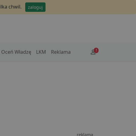
lka chwil.
zaloguj
!
Oceń Władzę
LKM
Reklama
reklama