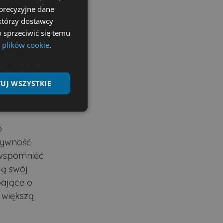
precyzyjne dane
ektórzy dostawcy
pływ
 sprzeciwić się temu
ą
 plików cookie
.
acznie
wników. ESG
ocelowymi.
UJ WSZYSTKIE
Niesklasyfikowane
o
ktywność
 wspomnieć
ją swój
bające o
ane
 większą
nie użytkownika i