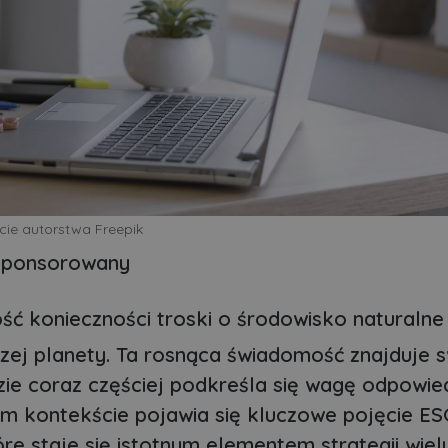
cie autorstwa Freepik
sponsorowany
ć konieczności troski o środowisko naturalne 
zej planety. Ta rosnąca świadomość znajduje 
dzie coraz częściej podkreśla się wagę odpowie
ym kontekście pojawia się kluczowe pojęcie ES
re staje się istotnym elementem strategii wiel