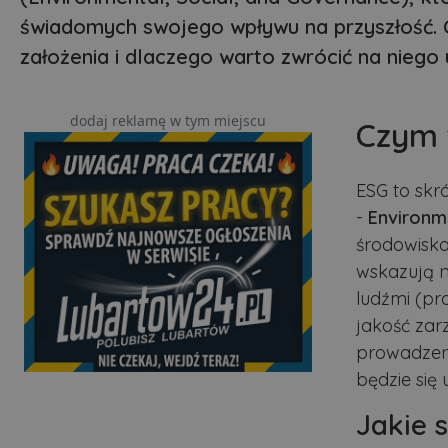
świadomych swojego wpływu na przyszłość. C
założenia i dlaczego warto zwrócić na niego
dodaj reklamę w tym miejscu
Czym 
ESG to skró
-
Environm
środowisko,
wskazują na
ludźmi (pr
jakość zar
prowadzeni
będzie się
Jakie 