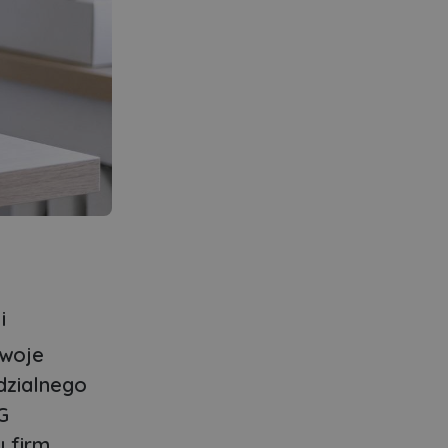
i
swoje
dzialnego
G
u firm