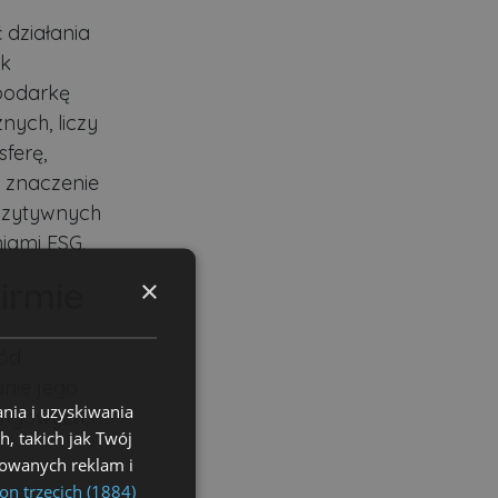
 działania
sk
spodarkę
ych, liczy
ferę,
j znaczenie
pozytywnych
niami ESG.
×
irmie
ród
anie jego
nia i uzyskiwania
tingowych,
, takich jak Twój
izowanych reklam i
on trzecich (1884)