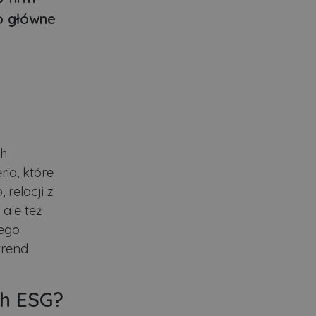
o główne
ch
ria, które
 relacji z
 ale też
nego
trend
ch ESG?