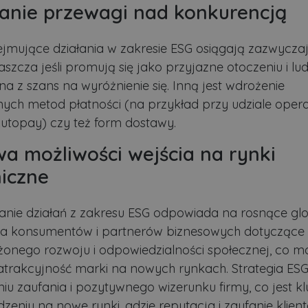
Dostawca
/
Okres
nie przewagi nad konkurencją
Opis
Domena
przechowywania
.lubartow24.pl
4 minuty 57
Plik niezbędny do prawidłowego działan
sekund
jmujące działania w zakresie ESG osiągają zazwycza
1 miesiąc
Ten plik cookie jest używany przez usłu
CookieScript
aszcza jeśli promują się jako przyjazne otoczeniu i lu
zapamiętywania preferencji dotyczącyc
lubartow24.pl
pliki cookie. Jest to konieczne, aby ban
na z szans na wyróżnienie się. Inną jest wdrożenie
Script.com działał poprawnie.
ych metod płatności (na przykład przy udziale oper
ADATA
5 miesięcy 4
Ten plik cookie jest używany do przec
YouTube
Autopay) czy też form dostawy.
tygodnie
użytkownika i wyboru prywatności dla ic
.youtube.com
Rejestruje dane dotyczące zgody odwie
polityki i ustawienia prywatności, zapew
a możliwości wejścia na rynki
preferencje zostaną uhonorowane w prz
iczne
3 dni
Cookie generowane przez aplikacje opar
PHP.net
to identyfikator ogólnego przeznaczeni
.lubartow24.pl
zmiennych sesji użytkownika. Zwykle je
losowo, sposób jej użycia może być spec
dobrym przykładem jest utrzymywanie 
nie działań z zakresu ESG odpowiada na rosnące gl
użytkownika między stronami.
ywatności Google
ia konsumentów i partnerów biznesowych dotyczące
.lubartow24.pl
4 minuty 57
Plik niezbędny do prawidłowego działan
nego rozwoju i odpowiedzialności społecznej, co m
sekund
atrakcyjność marki na nowych rynkach. Strategia E
u zaufania i pozytywnego wizerunku firmy, co jest k
Dostawca
/
Domena
Okres przec
stawca
stawca
/
/
Domena
Okres
Okres przechowywania
zeniu na nowe rynki, gdzie reputacja i zaufanie klien
Opis