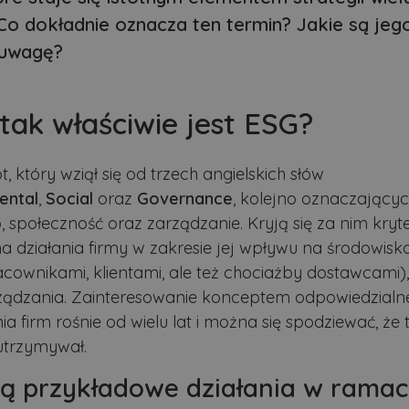
o dokładnie oznacza ten termin? Jakie są jeg
 uwagę?
tak właściwie jest ESG?
t, który wziął się od trzech angielskich słów
ental
,
Social
oraz
Governance
, kolejno oznaczający
 społeczność oraz zarządzanie. Kryją się za nim kryte
 działania firmy w zakresie jej wpływu na środowisko,
acownikami, klientami, ale też chociażby dostawcami),
ządzania. Zainteresowanie konceptem odpowiedzial
a firm rośnie od wielu lat i można się spodziewać, że 
 utrzymywał.
są przykładowe działania w rama