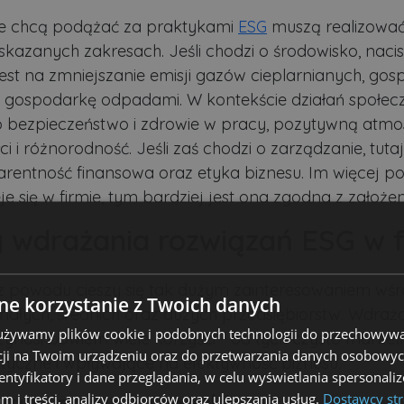
re chcą podążać za praktykami
ESG
muszą realizować
skazanych zakresach. Jeśli chodzi o środowisko, naci
jest na zmniejszanie emisji gazów cieplarnianych, go
gospodarkę odpadami. W kontekście działań społeczn
 o bezpieczeństwo i zdrowie w pracy, pozytywną atmos
i i różnorodność. Jeśli zaś chodzi o zarządzanie, tuta
rentność finansowa oraz etyka biznesu. Im więcej 
je się w firmie, tym bardziej jest ona zgodna z założe
y wdrażania rozwiązań ESG w f
z powodu cieszy się tak dużym zainteresowaniem wś
e korzystanie z Twoich danych
i małych, średnich oraz dużych przedsiębiorstw. Wdraż
 używamy plików cookie i podobnych technologii do przechowywa
zynosi bowiem wiele korzyści - od tych czysto marke
ji na Twoim urządzeniu oraz do przetwarzania danych osobowych
tyczne i wpływające na efektywność biznesu.
dentyfikatory i dane przeglądania, w celu wyświetlania spersonal
a wizerunku marki
am i treści, analizy odbiorców oraz ulepszania usług.
Dostawcy str