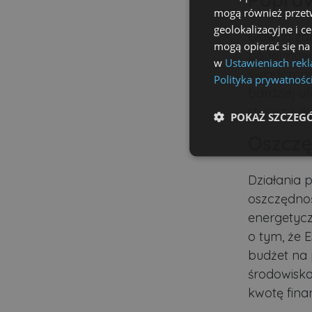
mogą również przetw
geolokalizacyjne i c
Główną zal
mogą opierać się na
podejmowa
w
Ustawieniach rek
świadomość
Polityka prywatnośc
bardziej u
stwarza du
POKAŻ SZCZEG
Oszczę
Niezbędne
Działania
oszczędnoś
energetycz
o tym, że 
budżet na 
Ni
środowisko
Niezbędne pliki cookie u
kwotę fina
zarządzanie kontem. Bez 