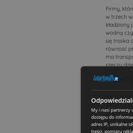
Firmy, któ
w trzech w
kładziony 
wodną czy 
się troska
równość płc
ma transpa
rzeczy dzie
Zalet
ESG nie be
Odpowiedzialn
właściciel
My i nasi partnerzy
założeń pr
dostępu do informac
aż po prak
adres IP, unikalne i
Popraw
treści, pomiaru rekl