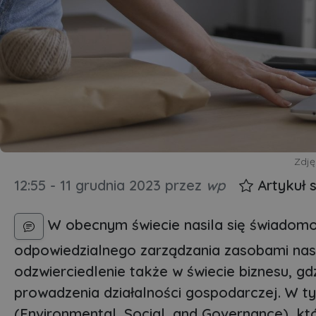
Zdję
12:55 - 11 grudnia 2023
przez
wp
Artykuł 
W obecnym świecie nasila się świadomoś
odpowiedzialnego zarządzania zasobami nas
odzwierciedlenie także w świecie biznesu, g
prowadzenia działalności gospodarczej. W t
(Environmental, Social, and Governance), któ