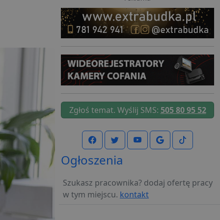
Zgłoś temat. Wyślij SMS:
505 80 95 52
Ogłoszenia
Szukasz pracownika? dodaj ofertę pracy
w tym miejscu.
kontakt