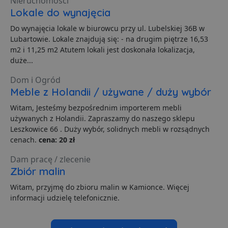
Nieruchomości
d
Lokale do wynajęcia
s
Do wynajęcia lokale w biurowcu przy ul. Lubelskiej 36B w
CookieScriptConsent
1 miesiąc
T
CookieScript
j
lubartow24.pl
Lubartowie. Lokale znajdują się: - na drugim piętrze 16,53
p
m2 i 11,25 m2 Atutem lokali jest doskonała lokalizacja,
C
S
duże...
z
p
d
Dom i Ogród
z
Meble z Holandii / używane / duży wybór
u
p
t
Witam, Jesteśmy bezpośrednim importerem mebli
a
używanych z Holandii. Zapraszamy do naszego sklepu
c
S
Leszkowice 66 . Duży wybór, solidnych mebli w rozsądnych
d
cenach.
cena: 20 zł
p
VISITOR_PRIVACY_METADATA
5 miesięcy 4
T
YouTube
Dam pracę / zlecenie
tygodnie
j
.youtube.com
Zbiór malin
p
z
u
Witam, przyjmę do zbioru malin w Kamionce. Więcej
w
informacji udzielę telefonicznie.
p
i
w
Polityce prywatności Google
R