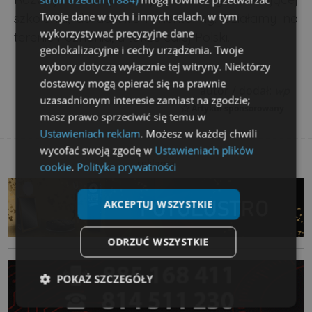
Twoje dane w tych i innych celach, w tym
szkolenia, doradztwo i mentoring. Działamy na
wykorzystywać precyzyjne dane
terenie Poznania, a także całej Polski.
geolokalizacyjne i cechy urządzenia. Twoje
wybory dotyczą wyłącznie tej witryny. Niektórzy
dostawcy mogą opierać się na prawnie
autor / dodał:
wp
uzasadnionym interesie zamiast na zgodzie;
Artykuł sponsorowany
masz prawo sprzeciwić się temu w
Ustawieniach reklam
. Możesz w każdej chwili
wycofać swoją zgodę w
Ustawieniach plików
reklama
cookie
.
Polityka prywatności
AKCEPTUJ WSZYSTKIE
ODRZUĆ WSZYSTKIE
POKAŻ SZCZEGÓŁY
Niezbędne
Wydajność
Targetowanie