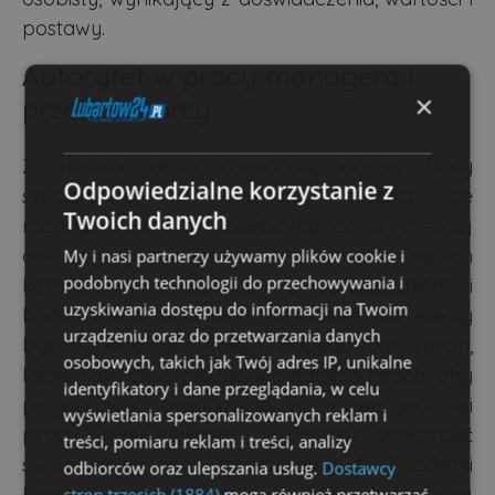
postawy.
Autorytet w pracy managera i
×
przedsiębiorcy
Z doświadczenia doradców naszej firmy
Odpowiedzialne korzystanie z
szkoleniowej w Poznaniu wynika, że
Twoich danych
managerowie i przedsiębiorcy coraz częściej
dostrzegają konieczność wzmacniania swoich
My i nasi partnerzy używamy plików cookie i
podobnych technologii do przechowywania i
kompetencji związanych z zarządzaniem i
uzyskiwania dostępu do informacji na Twoim
budowaniem autorytetu. To właśnie silni liderzy
urządzeniu oraz do przetwarzania danych
byli największym kołem napędowym zmian,
osobowych, takich jak Twój adres IP, unikalne
które należało wdrożyć w ostatnich latach, aby
identyfikatory i dane przeglądania, w celu
przygotować organizacje na nowe warunki
wyświetlania spersonalizowanych reklam i
pracy. Jeżeli również i Ty chcesz doskonalić
treści, pomiaru reklam i treści, analizy
swoje umiejętności, zapraszamy do Akademii
odbiorców oraz ulepszania usług.
Dostawcy
Rozwoju Kompetencji - firmy oferującej
stron trzecich (1884)
mogą również przetwarzać