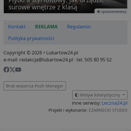
do zain
użytkow
surowe wnętrze z klasą
końcowe
sponsorowany
ulepsza
tworzeni
Ten plik
jest rów
Kontakt
REKLAMA
Regulamin
używan
celów re
wydarze
Polityka prywatności
Copyright © 2026 • Lubartow24.pl
e-mail: redakcja@lubartow24.pl · tel. 505 80 95 52
Brak wsparcia Push Manager
Motyw kolorystyczny
inne serwisy:
Leczna24.pl
Projekt i wykonanie:
CZARNECKI STUDIO