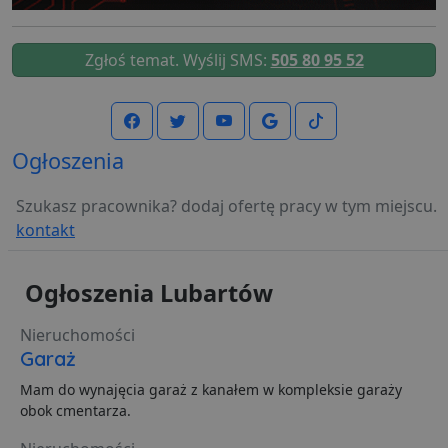
Zgłoś temat. Wyślij SMS:
505 80 95 52
Funkcjonalność
Niesklasyfikowane
Ogłoszenia
Szukasz pracownika? dodaj ofertę pracy w tym miejscu.
Niezbędne
Wydajność
Targetowanie
kontakt
Funkcjonalność
Niesklasyfikowane
Niezbędne pliki cookie umożliwiają korzystanie z
Ogłoszenia Lubartów
podstawowych funkcji strony internetowej, takich jak
logowanie użytkownika i zarządzanie kontem. Bez
niezbędnych plików cookie nie można prawidłowo
Nieruchomości
korzystać ze strony internetowej.
Garaż
Dostawca
/
Okres
Nazwa
O
Mam do wynajęcia garaż z kanałem w kompleksie garaży
Domena
przechowywania
obok cmentarza.
ban0
.lubartow24.pl
4 minuty 57
P
sekund
d
p