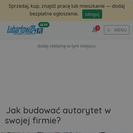
Sprzedaj, kup, znajdź pracę lub mieszkanie — dodaj
bezpłatne ogłoszenie.
zaloguj
84
!
MENU
dodaj reklamę w tym miejscu
Jak budować autorytet w
swojej firmie?