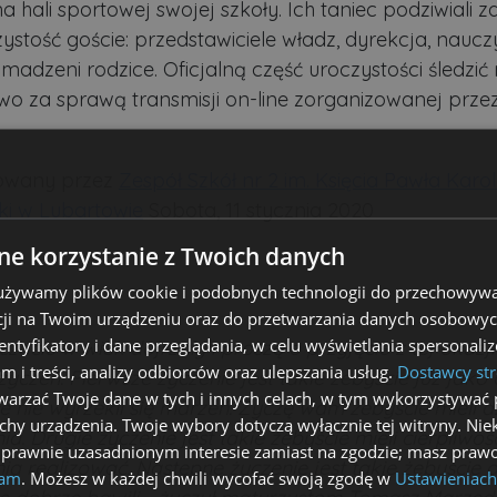
 hali sportowej swojej szkoły. Ich taniec podziwiali z
ystość goście: przedstawiciele władz, dyrekcja, nauczy
romadzeni rodzice. Oficjalną część uroczystości śledzi
wo za sprawą transmisji on-line zorganizowanej przez
owany przez
Zespół Szkół nr 2 im. Księcia Pawła Karo
ki w Lubartowie
Sobota, 11 stycznia 2020
e korzystanie z Twoich danych
 używamy plików cookie i podobnych technologii do przechowywa
ji na Twoim urządzeniu oraz do przetwarzania danych osobowych
dentyfikatory i dane przeglądania, w celu wyświetlania spersonal
zacie w wiek dojrzały i proszę o przyjęcie z tej okazj
am i treści, analizy odbiorców oraz ulepszania usług.
Dostawcy str
życzeń. Pierwsze życzenie jest takie żebyście już jako
arzać Twoje dane w tych i innych celach, w tym wykorzystywać 
e nie wyrzekli się marzeń. Życzę wam żebyście mieli d
echy urządzenia. Twoje wybory dotyczą wyłącznie tej witryny. Ni
a. Drugie życzenie jest takie żebyście mieli cierpliwoś
 prawnie uzasadnionym interesie zamiast na zgodzie; masz prawo
a realizować. Następne życzenie jest takie żebyście dz
lam
. Możesz w każdej chwili wycofać swoją zgodę w
Ustawieniach