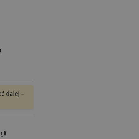
a
ć dalej –
yli