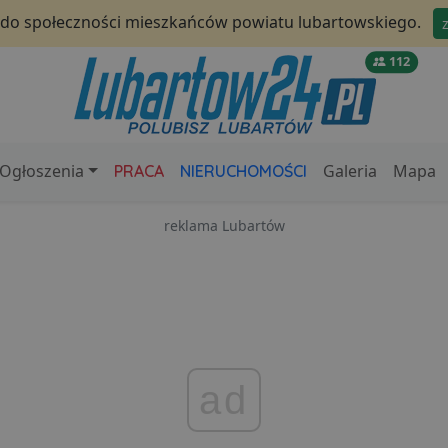
 do społeczności mieszkańców powiatu lubartowskiego.
112
Ogłoszenia
Galeria
Mapa
PRACA
NIERUCHOMOŚCI
reklama Lubartów
ad