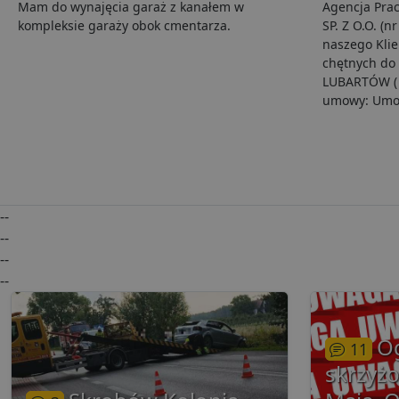
YSC
Mam do wynajęcia garaż z kanałem w
Agencja Pra
openstat_yvh10uaeq5
kompleksie garaży obok cmentarza.
SP. Z O.O. (n
_ga
Go
VISITOR_INFO1_LIVE
naszego Kli
.lu
chętnych do 
LUBARTÓW ( u
umowy: Umo
i
__eoi
.lu
pd
FCCDCF
.lu
--
uid
--
--
--
uid
O
11
g
skrzyżo