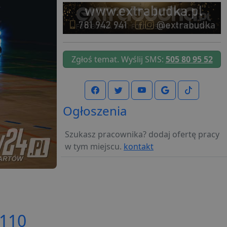
Zgłoś temat. Wyślij SMS:
505 80 95 52
Ogłoszenia
Szukasz pracownika? dodaj ofertę pracy
w tym miejscu.
kontakt
110