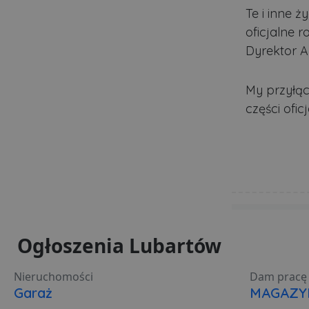
Te i inne ż
oficjalne 
VISITOR_PRIVACY_MET
Dyrektor A
My przyłąc
PHPSESSID
części ofi
Polityce pr
ban1
Nazwa
Nazwa
Do
Do
Nazwa
__Secure-YNID
Do
Ogłoszenia Lubartów
Nazwa
otime
.l
openstat_gid
_ga_481PHN7HEZ
.lu
ts
Nieruchomości
Dam pracę 
__Secure-ROLLOUT_TO
C
Ad
Garaż
MAGAZY
openstat_v90rd24lydrp
.ad