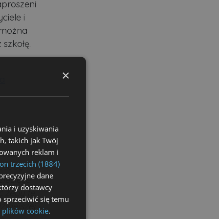
aproszeni
ciele i
ć można
 szkołę.
×
la
nia i uzyskiwania
, takich jak Twój
izowanych reklam i
i ode mnie
on trzecich (1884)
 osoby
precyzyjne dane
ziecięce
ektórzy dostawcy
ć żeby te
 sprzeciwić się temu
isiejszej
 plików cookie
.