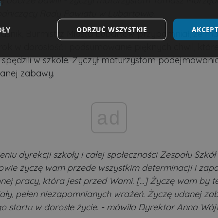
ię dobrze bawili - życzył maturzystom Tomasz Marzęd
i
dniczący Rady Powiatu w Lubartowie.
ÓŁY
ODRZUĆ WSZYSTKIE
AKCEPT
Paśnik, Burmistrz Miasta Lubartów przypomniał, że ma
rok w dorosłość i podsumowanie pięknych chwil, któr
Wydajność
Targetowanie
Funkcjonalność
 spędzili w szkole. Życzył maturzystom podejmowani
udanej zabawy.
ad
ezbędne
Wydajność
Targetowanie
Funkcjonalność
Niesklasyfikow
możliwiają korzystanie z podstawowych funkcji strony internetowej, takich jak logowa
niezbędnych plików cookie nie można prawidłowo korzystać ze strony internetowej.
eniu dyrekcji szkoły i całej społeczności Zespołu Szkół
owie życzę wam przede wszystkim determinacji i zapa
Dostawca
/
Okres
Opis
Domena
przechowywania
ej pracy, która jest przed Wami. [...] Życzę wam by te
.lubartow24.pl
4 minuty 57
Plik niezbędny do prawidłowego działan
ały, pełen niezapomnianych wrażeń. Życzę udanej za
sekund
o startu w dorosłe życie. - mówiła Dyrektor Anna Wój
1 miesiąc
Ten plik cookie jest używany przez usłu
CookieScript
zapamiętywania preferencji dotyczącyc
lubartow24.pl