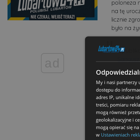
poloneza na
na tę urocz
licznie zg
było na ży
Opublik
Sangusz
ad
Odpowiedzialn
My i nasi partnerzy
dostępu do informac
adres IP, unikalne i
- Wkrac
treści, pomiaru rekl
trzech 
mogą również przetw
dojrzał
geolokalizacyjne i c
marzeni
mogą opierać się na
marzeni
w
Ustawieniach rek