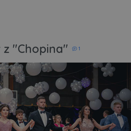
komentarzy
 z "Chopina"
1