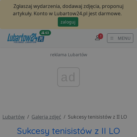
Zgłaszaj wydarzenia, dodawaj zdjęcia, proponuj
artykuły. Konto w Lubartow24.pl jest darmowe.
zaloguj
63
!
MENU
reklama Lubartów
ad
Lubartów
Galeria zdjęć
Sukcesy tenisistów z II LO
Sukcesy tenisistów z II LO