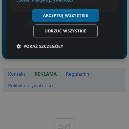
Zaloguj przez Google
AKCEPTUJ WSZYSTKIE
Zaloguj przez Facebook
ODRZUĆ WSZYSTKIE
Logowanie jest bezpieczne i nie wymaga podawania
POKAŻ SZCZEGÓŁY
hasła.
Niezbędne
Wydajność
Targetowanie
Kontakt
REKLAMA
Regulamin
Funkcjonalność
Niesklasyfikowane
Polityka prywatności
Niezbędne
Wydajność
Targetowanie
ad