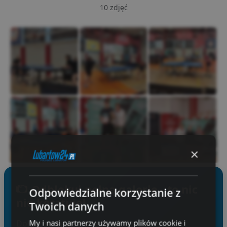
10 zdjęć
×
Odblokuj pełną galerię - to nic
Odpowiedzialne korzystanie z
Zaloguj się, by zobaczyć wszystkie zdjęcia
nie kosztuje!
Twoich danych
My i nasi partnerzy używamy plików cookie i
Dołącz do tysięcy mieszkańców powiatu