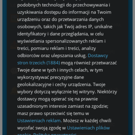
podobnych technologii do przechowywania i
lubartowskiego.
uzyskiwania dostępu do informacji na Twoim
🖼️
Tysiące zdjęć bez ograniczeń
urządzeniu oraz do przetwarzania danych
Przeglądaj całą galerię — imprezy, ulice, przyroda,
osobowych, takich jak Twój adres IP, unikalne
sport i nie tylko.
identyfikatory i dane przeglądania, w celu
wyświetlania spersonalizowanych reklam i
📤
Dodaj własne fotografie
treści, pomiaru reklam i treści, analizy
Podziel się swoimi ujęciami z wydarzeń i swojej
odbiorców oraz ulepszania usług.
Dostawcy
okolicy.
stron trzecich (1884)
mogą również przetwarzać
💬
Twoje dane w tych i innych celach, w tym
Komentuj i oceniaj
wykorzystywać precyzyjne dane
Bierz udział w dyskusjach.
geolokalizacyjne i cechy urządzenia. Twoje
🔔
Powiadomienia o ważnych wydarzeniach
wybory dotyczą wyłącznie tej witryny. Niektórzy
Nie przegap niczego ważnego - subskrybuj
dostawcy mogą opierać się na prawnie
powiadomienia.
uzasadnionym interesie zamiast na zgodzie;
masz prawo sprzeciwić się temu w
Ustawieniach reklam
. Możesz w każdej chwili
Zaloguj się jednym kliknięciem:
wycofać swoją zgodę w
Ustawieniach plików
cookie
.
Polityka prywatności