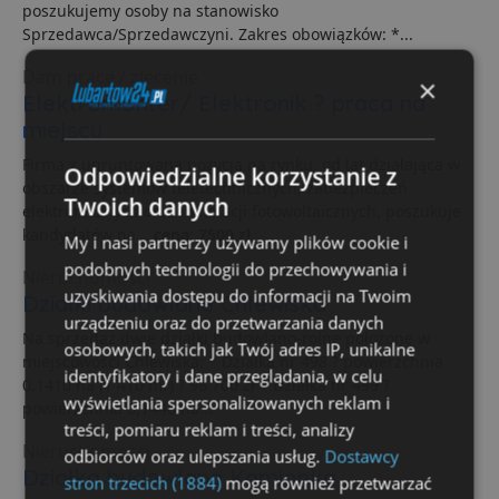
poszukujemy osoby na stanowisko
Sprzedawca/Sprzedawczyni. Zakres obowiązków: *...
Dam pracę / zlecenie
×
Elektromonter/ Elektronik ? praca na
miejscu
Firma z ugruntowaną pozycją na rynku, od lat działająca w
Odpowiedzialne korzystanie z
obszarze systemów teletechnicznych, zabezpieczeń
Twoich danych
elektronicznych oraz instalacji fotowoltaicznych, poszukuje
kandydatów na...
cena: 7500 zł
My i nasi partnerzy używamy plików cookie i
podobnych technologii do przechowywania i
Nieruchomości
uzyskiwania dostępu do informacji na Twoim
Działki budowlane Chlewiska
urządzeniu oraz do przetwarzania danych
Na sprzedaż dwie działki budowlano-rolne położone w
osobowych, takich jak Twój adres IP, unikalne
miejscowości Chlewiska: * Działka nr 498 ? powierzchnia
identyfikatory i dane przeglądania, w celu
0,1410 ha (1 410 m?) ? 98 700 zł * Działka nr 499 ?
wyświetlania spersonalizowanych reklam i
powierzchnia 0,1446 ha...
treści, pomiaru reklam i treści, analizy
Nieruchomości
odbiorców oraz ulepszania usług.
Dostawcy
Działka budowlana Kamionka
stron trzecich (1884)
mogą również przetwarzać