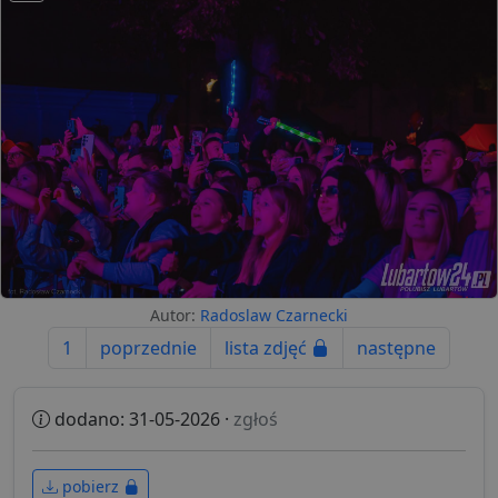
Autor:
Radoslaw Czarnecki
1
poprzednie
lista zdjęć
następne
dodano: 31-05-2026 ·
zgłoś
pobierz