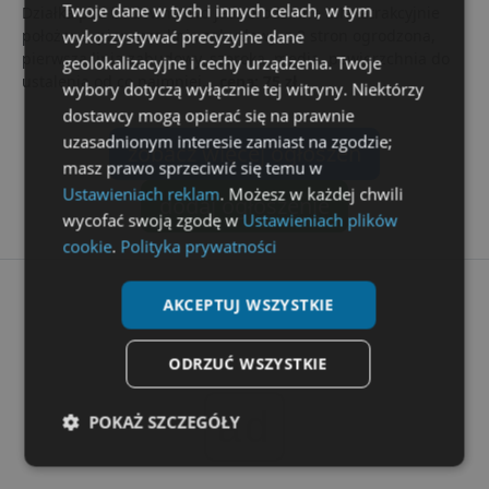
Twoje dane w tych i innych celach, w tym
Działka pod budownictwo jednorodzinne MN, atrakcyjnie
wykorzystywać precyzyjne dane
położona, pierwsza linia zabudowy, z 2 stron ogrodzona,
pierwsza linia zabudowy, szeroka, media, powierzchnia do
geolokalizacyjne i cechy urządzenia. Twoje
ustalenia od co najmniej...
cena: 75 zł
wybory dotyczą wyłącznie tej witryny. Niektórzy
dostawcy mogą opierać się na prawnie
uzasadnionym interesie zamiast na zgodzie;
zobacz więcej ogłoszeń
masz prawo sprzeciwić się temu w
Ustawieniach reklam
. Możesz w każdej chwili
dodaj ogłoszenie
wycofać swoją zgodę w
Ustawieniach plików
cookie
.
Polityka prywatności
AKCEPTUJ WSZYSTKIE
ODRZUĆ WSZYSTKIE
ad
POKAŻ SZCZEGÓŁY
Niezbędne
Wydajność
Targetowanie