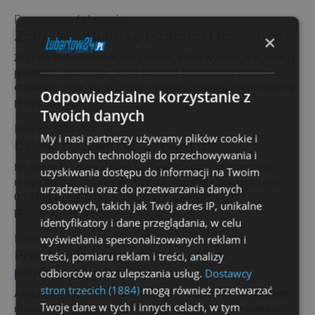
Dam pracę / zlecenie
Zatrudnię Stylistkę paznokci i Podologa
×
Zapraszamy do współpracy osobę, która wykonuje stylizację
paznokci i podologa. Jeżeli kochasz to co robisz i masz
doświadczenie, to na Ciebie właśnie czekamy. Proponujemy
Odpowiedzialne korzystanie z
pracę na cały...
Twoich danych
Nieruchomości
My i nasi partnerzy używamy plików cookie i
Działki budowlane Chlewiska
podobnych technologii do przechowywania i
Na sprzedaż dwie działki budowlano-rolne położone w
uzyskiwania dostępu do informacji na Twoim
miejscowości Chlewiska: * Działka nr 498 ? powierzchnia
urządzeniu oraz do przetwarzania danych
0,1410 ha (1 410 m?) ? 98 700 zł * Działka nr 499 ?
osobowych, takich jak Twój adres IP, unikalne
powierzchnia 0,1446 ha...
identyfikatory i dane przeglądania, w celu
Dam pracę / zlecenie
wyświetlania spersonalizowanych reklam i
Pracownik utrzymania ruchu linii
treści, pomiaru reklam i treści, analizy
produkcyjnych M/K
odbiorców oraz ulepszania usług.
Dostawcy
stron trzecich (1884)
mogą również przetwarzać
As-Babuni sp. z o.o. w Niemcach ul. Różana 37, producent
Twoje dane w tych i innych celach, w tym
makaronów i wafli poszukuje pracownika na stanowisko: