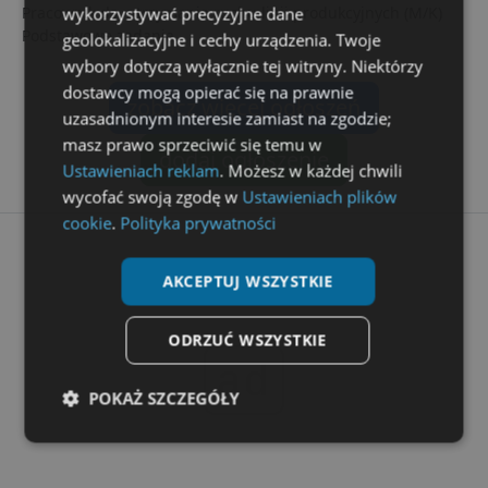
wykorzystywać precyzyjne dane
Pracownik ds. utrzymania ruchu linii produkcyjnych (M/K)
Podstawowe zadania...
geolokalizacyjne i cechy urządzenia. Twoje
wybory dotyczą wyłącznie tej witryny. Niektórzy
dostawcy mogą opierać się na prawnie
zobacz więcej ogłoszeń
uzasadnionym interesie zamiast na zgodzie;
masz prawo sprzeciwić się temu w
dodaj ogłoszenie
Ustawieniach reklam
. Możesz w każdej chwili
wycofać swoją zgodę w
Ustawieniach plików
cookie
.
Polityka prywatności
AKCEPTUJ WSZYSTKIE
ODRZUĆ WSZYSTKIE
ad
POKAŻ SZCZEGÓŁY
Niezbędne
Wydajność
Targetowanie