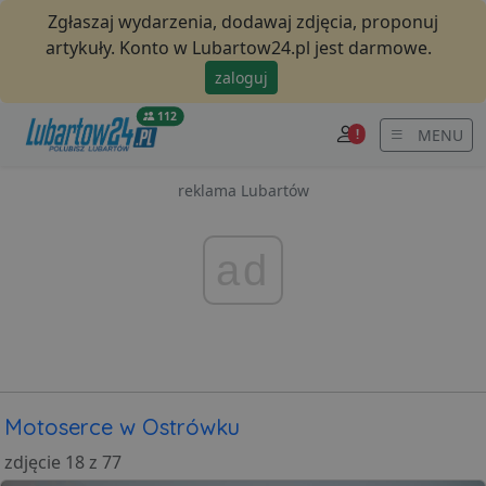
Zgłaszaj wydarzenia, dodawaj zdjęcia, proponuj
artykuły. Konto w Lubartow24.pl jest darmowe.
zaloguj
112
MENU
!
reklama Lubartów
ad
Motoserce w Ostrówku
zdjęcie 18 z 77