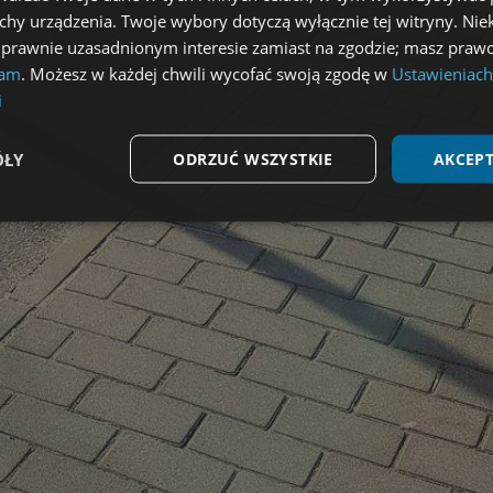
echy urządzenia. Twoje wybory dotyczą wyłącznie tej witryny. Ni
 prawnie uzasadnionym interesie zamiast na zgodzie; masz prawo
lam
. Możesz w każdej chwili wycofać swoją zgodę w
Ustawieniach
i
ÓŁY
ODRZUĆ WSZYSTKIE
AKCEPT
Wydajność
Targetowanie
Funkcjonalność
ezbędne
Wydajność
Targetowanie
Funkcjonalność
Niesklasyfikow
możliwiają korzystanie z podstawowych funkcji strony internetowej, takich jak logowa
niezbędnych plików cookie nie można prawidłowo korzystać ze strony internetowej.
Dostawca
/
Okres
Opis
Domena
przechowywania