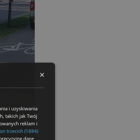
×
nia i uzyskiwania
, takich jak Twój
izowanych reklam i
on trzecich (1884)
precyzyjne dane