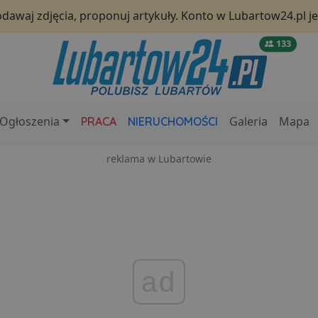
odawaj zdjęcia, proponuj artykuły. Konto w Lubartow24.pl 
133
Ogłoszenia
Galeria
Mapa
PRACA
NIERUCHOMOŚCI
reklama w Lubartowie
ad