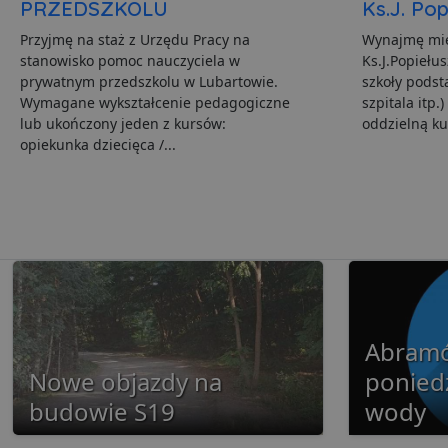
PRZEDSZKOLU
Ks.J. Pop
openstat_gid
_ga_481PHN7HEZ
.lu
ts
__Secure-ROLLOUT_TO
Przyjmę na staż z Urzędu Pracy na
Wynajmę mie
C
Ad
stanowisko pomoc nauczyciela w
Ks.J.Popiełus
openstat_v90rd24lydrp
.ad
prywatnym przedszkolu w Lubartowie.
szkoły podst
YSC
openstat_yvh10uaeq5
Wymagane wykształcenie pedagogiczne
szpitala itp
lub ukończony jeden z kursów:
oddzielną kuc
_ga
Go
VISITOR_INFO1_LIVE
.lu
opiekunka dziecięca /...
i
__eoi
.lu
pd
FCCDCF
.lu
Abram
uid
Nowe objazdy na
poniedz
budowie S19
wody
uid