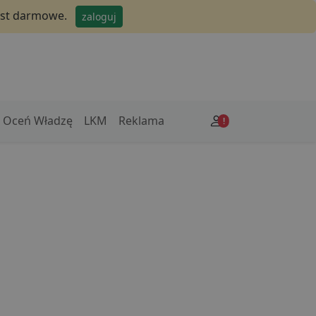
jest darmowe.
zaloguj
Oceń Władzę
LKM
Reklama
!