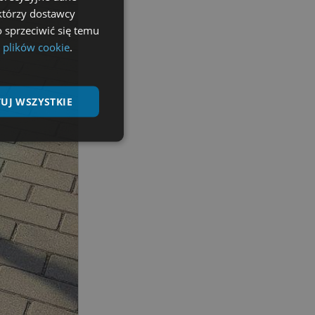
ektórzy dostawcy
 sprzeciwić się temu
 plików cookie
.
UJ WSZYSTKIE
Niesklasyfikowane
ane
nie użytkownika i