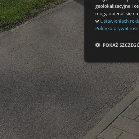
geolokalizacyjne i c
mogą opierać się na
w
Ustawieniach rek
Polityka prywatnośc
POKAŻ SZCZEG
Niezbędne
Ni
Niezbędne pliki cookie u
zarządzanie kontem. Bez 
Nazwa