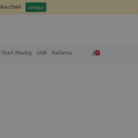
lka chwil.
zaloguj
Oceń Władzę
LKM
Reklama
!