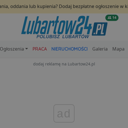
nia, oddania lub kupienia? Dodaj bezpłatne ogłoszenie w ki
14
Ogłoszenia
Galeria
Mapa
PRACA
NIERUCHOMOŚCI
dodaj reklamę na Lubartow24.pl
ad