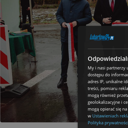
Odpowiedzialn
My i nasi partnerzy
dostępu do informac
adres IP, unikalne i
treści, pomiaru rekl
mogą również przetw
geolokalizacyjne i c
mogą opierać się na
w
Ustawieniach rek
Polityka prywatnośc
Auto