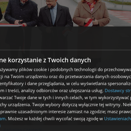
e korzystanie z Twoich danych
 używamy plików cookie i podobnych technologii do przechowywa
ji na Twoim urządzeniu oraz do przetwarzania danych osobowych
dentyfikatory i dane przeglądania, w celu wyświetlania spersonal
am i treści, analizy odbiorców oraz ulepszania usług.
Dostawcy str
arzać Twoje dane w tych i innych celach, w tym wykorzystywać 
echy urządzenia. Twoje wybory dotyczą wyłącznie tej witryny. Ni
 prawnie uzasadnionym interesie zamiast na zgodzie; masz prawo
lam
. Możesz w każdej chwili wycofać swoją zgodę w
Ustawieniach
i
r:
Radoslaw Czarnecki