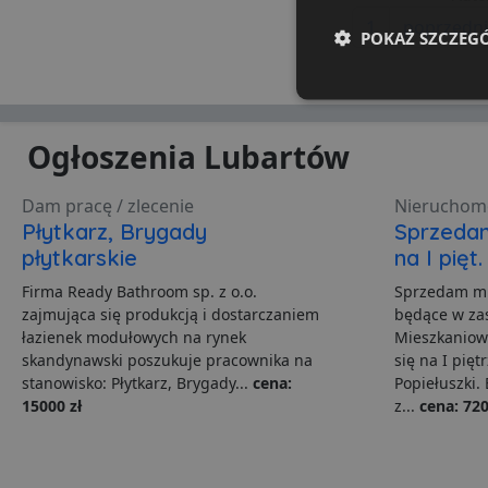
1
poprzedn
POKAŻ SZCZEG
Niezbędne
Ogłoszenia Lubartów
Dam pracę / zlecenie
Nieruchom
Płytkarz, Brygady
Sprzeda
płytkarskie
na I pięt
Ni
Firma Ready Bathroom sp. z o.o.
Sprzedam mi
Niezbędne pliki cookie u
zajmująca się produkcją i dostarczaniem
będące w za
zarządzanie kontem. Bez 
łazienek modułowych na rynek
Mieszkaniow
Nazwa
skandynawski poszukuje pracownika na
się na I pięt
stanowisko: Płytkarz, Brygady...
cena:
Popiełuszki.
ban0
15000 zł
z...
cena: 720
CookieScriptConsent