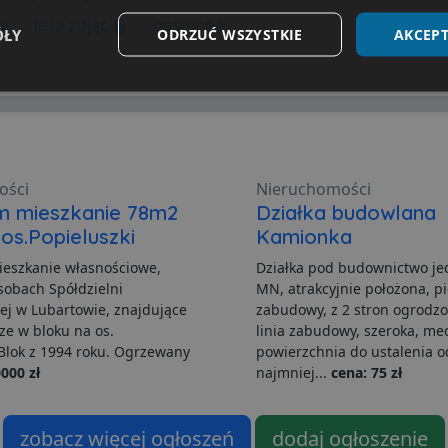
ie
lista zdjęć
następne
ÓŁY
ODRZUĆ WSZYSTKIE
AKCEPT
Wydajność
Targetowanie
Funkcjonalność
ości
Nieruchomości
m mieszkanie 78m2
Działka budowlana
. os.Popieluszki
Kamionka
ezbędne
Wydajność
Targetowanie
Funkcjonalność
Niesklasyfikow
eszkanie własnościowe,
Działka pod budownictwo j
możliwiają korzystanie z podstawowych funkcji strony internetowej, takich jak logowa
sobach Spółdzielni
MN, atrakcyjnie położona, pi
niezbędnych plików cookie nie można prawidłowo korzystać ze strony internetowej.
ej w Lubartowie, znajdujące
zabudowy, z 2 stron ogrodzo
Dostawca
/
Okres
Opis
rze w bloku na os.
linia zabudowy, szeroka, me
Domena
przechowywania
 Blok z 1994 roku. Ogrzewany
powierzchnia do ustalenia o
.lubartow24.pl
4 minuty 57
Plik niezbędny do prawidłowego działan
000 zł
najmniej...
cena: 75 zł
sekund
1 miesiąc
Ten plik cookie jest używany przez usłu
CookieScript
zapamiętywania preferencji dotyczącyc
lubartow24.pl
zobacz więcej ogłoszeń
dodaj ogłoszenie
pliki cookie. Jest to konieczne, aby ban