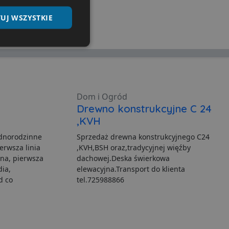
UJ WSZYSTKIE
Niesklasyfikowane
Dom i Ogród
Drewno konstrukcyjne C 24
,KVH
ane
ednorodzinne
Sprzedaż drewna konstrukcyjnego C24
nie użytkownika i
erwsza linia
,KVH,BSH oraz,tradycyjnej więźby
na, pierwsza
dachowej.Deska świerkowa
dia,
elewacyjna.Transport do klienta
d co
tel.725988866
ia serwisu
gę Cookie-Script.com do
h zgody użytkownika na
er cookie Cookie-