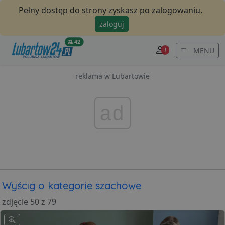
Pełny dostęp do strony zyskasz po zalogowaniu.
zaloguj
42
MENU
!
reklama w Lubartowie
ad
Wyścig o kategorie szachowe
zdjęcie 50 z 79