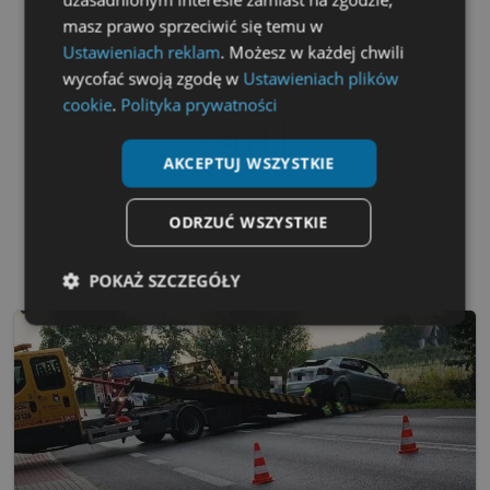
masz prawo sprzeciwić się temu w
Ustawieniach reklam
. Możesz w każdej chwili
wycofać swoją zgodę w
Ustawieniach plików
cookie
.
Polityka prywatności
ad
AKCEPTUJ WSZYSTKIE
ODRZUĆ WSZYSTKIE
POKAŻ SZCZEGÓŁY
Niezbędne
Wydajność
Targetowanie
Funkcjonalność
Niesklasyfikowane