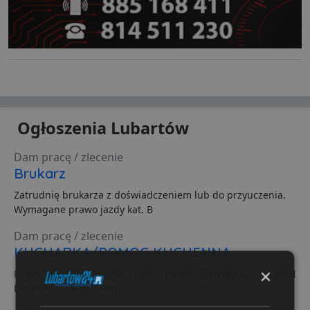
Ogłoszenia Lubartów
Dam pracę / zlecenie
Brukarz
Zatrudnię brukarza z doświadczeniem lub do przyuczenia.
Wymagane prawo jazdy kat. B
Dam pracę / zlecenie
KUCHARKA/POMOC KUCHENNA
×
LOKAL GASTRNOMCZNY LUBARTÓW/KOZŁÓWKA SZUKA PANI
DO PRACY NA KUCHNII