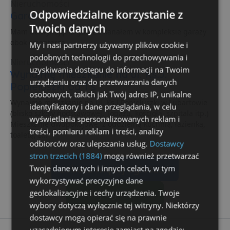
Nieruchomości
Odpowiedzialne korzystanie z
Garaż
Twoich danych
Mam do wynajęcia garaż z kanałem w kompleksie garaży
obok cmentarza.
My i nasi partnerzy używamy plików cookie i
podobnych technologii do przechowywania i
Nieruchomości
uzyskiwania dostępu do informacji na Twoim
Wynajmę mieszkanie na ul. Ks.J.
urządzeniu oraz do przetwarzania danych
Popiełuszki od 1 s
osobowych, takich jak Twój adres IP, unikalne
Wynajmę mieszkanie na ul. Ks.J.Popiełuszki w Lubartowie
identyfikatory i dane przeglądania, w celu
(blisko szkoły podstawowej, Topazu, kościoła, szpitala itp.)
wyświetlania spersonalizowanych reklam i
Mieszkanie dwupokojowe, z oddzielną kuchnią, łazienką,
treści, pomiaru reklam i treści, analizy
toaletą, z...
odbiorców oraz ulepszania usług.
Dostawcy
stron trzecich (1884)
mogą również przetwarzać
zobacz więcej ogłoszeń
Twoje dane w tych i innych celach, w tym
wykorzystywać precyzyjne dane
dodaj ogłoszenie
geolokalizacyjne i cechy urządzenia. Twoje
wybory dotyczą wyłącznie tej witryny. Niektórzy
dostawcy mogą opierać się na prawnie
uzasadnionym interesie zamiast na zgodzie;