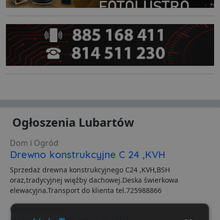
Ogłoszenia Lubartów
Dom i Ogród
Drewno konstrukcyjne C 24 ,KVH
Sprzedaż drewna konstrukcyjnego C24 ,KVH,BSH
oraz,tradycyjnej więźby dachowej.Deska świerkowa
elewacyjna.Transport do klienta tel.725988866
Oferuję usługi