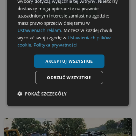
wybory dotyczą wyłącznie tej witryny. Niektórzy
dostawcy mogą opierać się na prawnie
dodaj ogłoszenie
uzasadnionym interesie zamiast na zgodzie;
masz prawo sprzeciwić się temu w
Ustawieniach reklam
. Możesz w każdej chwili
wycofać swoją zgodę w
Ustawieniach plików
cookie
.
Polityka prywatności
AKCEPTUJ WSZYSTKIE
ad
ODRZUĆ WSZYSTKIE
POKAŻ SZCZEGÓŁY
Niezbędne
Wydajność
Targetowanie
Funkcjonalność
Niesklasyfikowane