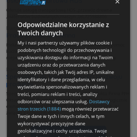
×
Usługa transportowa HDS
Oferuje usługę transportową HDS ,przewóz drewna
,materiałów budowlanych,maszyn ,tel,725988866
Odpowiedzialne korzystanie z
Dam pracę / zlecenie
Twoich danych
Praca pomoc kuchenna
My i nasi partnerzy używamy plików cookie i
Piekarnia "Kajzerka" zatrudni osobę na stanowisko pomoc
podobnych technologii do przechowywania i
kuchenną (mile widziane orzeczenie o
uzyskiwania dostępu do informacji na Twoim
niepełnosprawności).Więcej informacji w biurze firmy.
urządzeniu oraz do przetwarzania danych
Dam pracę / zlecenie
osobowych, takich jak Twój adres IP, unikalne
Specjalista ds kontroli jakości i rozwoju
identyfikatory i dane przeglądania, w celu
produktu
wyświetlania spersonalizowanych reklam i
Specjalista ds. kontroli jakości i rozwoju produktu Firma PPH
treści, pomiaru reklam i treści, analizy
Oksan jest producentem zaawansowanych technologicznie
odbiorców oraz ulepszania usług.
Dostawcy
elementów termoizolacyjnych z tworzyw sztucznych. W
stron trzecich (1884)
mogą również przetwarzać
związku z rozwojem firmy...
Twoje dane w tych i innych celach, w tym
wykorzystywać precyzyjne dane
geolokalizacyjne i cechy urządzenia. Twoje
zobacz więcej ogłoszeń