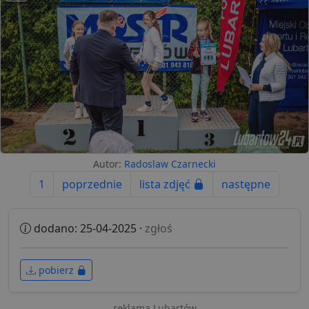
Autor:
Radoslaw Czarnecki
1
poprzednie
lista zdjęć
następne
dodano: 25-04-2025 ·
zgłoś
pobierz
reklama Lubartów