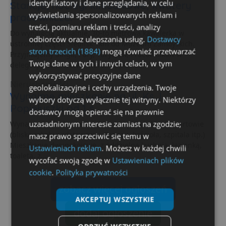
identyfikatory i dane przeglądania, w celu
Stancje, noclegi kilkudniowe, kwatery
wyświetlania spersonalizowanych reklam i
pracownicze.
treści, pomiaru reklam i treści, analizy
Do wynajęcia aktualnie, 30-to metrowa kawalerka w
odbiorców oraz ulepszania usług.
Dostawcy
ustronnej części Siedlisk 1km od Muzeum Zamoyskich.
stron trzecich (1884)
mogą również przetwarzać
Przyjmujemy Singli, Pary, Turystów, Pracowników w
Twoje dane w tych i innych celach, w tym
delegacji. Komfortowe warunki, pełne...
wykorzystywać precyzyjne dane
Nieruchomości
geolokalizacyjne i cechy urządzenia. Twoje
Wynajmę mieszkanie na ul. Ks.J.
wybory dotyczą wyłącznie tej witryny. Niektórzy
Popiełuszki od 1 s
dostawcy mogą opierać się na prawnie
uzasadnionym interesie zamiast na zgodzie;
Wynajmę mieszkanie na ul. Ks.J.Popiełuszki w Lubartowie
(blisko szkoły podstawowej, Topazu, kościoła, szpitala itp.)
masz prawo sprzeciwić się temu w
Mieszkanie dwupokojowe, z oddzielną kuchnią, łazienką,
Ustawieniach reklam
. Możesz w każdej chwili
toaletą, z...
wycofać swoją zgodę w
Ustawieniach plików
cookie
.
Polityka prywatności
zobacz więcej ogłoszeń
AKCEPTUJ WSZYSTKIE
dodaj ogłoszenie