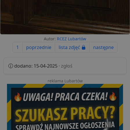
Autor:
RCEZ Lubartów
1
poprzednie
lista zdjęć
następne
dodano: 15-04-2025 ·
zgłoś
reklama Lubartów