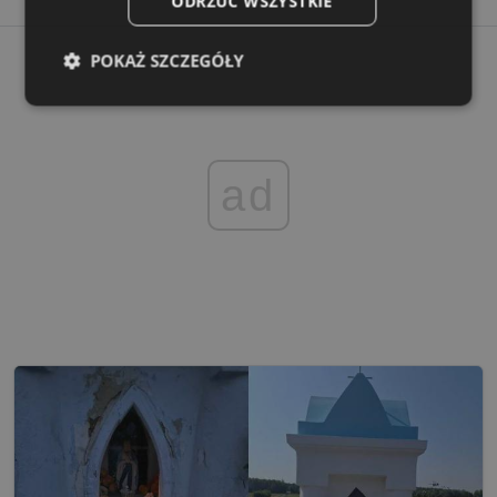
ODRZUĆ WSZYSTKIE
POKAŻ SZCZEGÓŁY
Niezbędne
Wydajność
Targetowanie
ad
Funkcjonalność
Niesklasyfikowane
Niezbędne
Wydajność
Targetowanie
Funkcjonalność
Niesklasyfikowane
Niezbędne pliki cookie umożliwiają korzystanie z
podstawowych funkcji strony internetowej, takich jak
logowanie użytkownika i zarządzanie kontem. Bez
niezbędnych plików cookie nie można prawidłowo
korzystać ze strony internetowej.