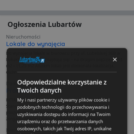
Ogłoszenia Lubartów
Nieruchomości
Lokale do wynajęcia
Do wynajęcia lokale w biurowcu przy ul. Lubelskiej 36B w
×
Lubartowie. Lokale znajdują się: - na drugim piętrze 16,53
m2 i 11,25 m2 Atutem lokali jest doskonała lokalizacja,
duże...
Odpowiedzialne korzystanie z
Dam pracę / zlecenie
Twoich danych
Pracownik biurowy
My i nasi partnerzy używamy plików cookie i
BETAX LUBARTÓW Sp. z o.o. poszukuje pracownika
Stanowisko: Pracownik Biurowy Do naszego zespołu
podobnych technologii do przechowywania i
poszukujemy osoby odpowiedzialnej, dobrze
uzyskiwania dostępu do informacji na Twoim
zorganizowanej i komunikatywnej, która będzie...
urządzeniu oraz do przetwarzania danych
osobowych, takich jak Twój adres IP, unikalne
Nieruchomości