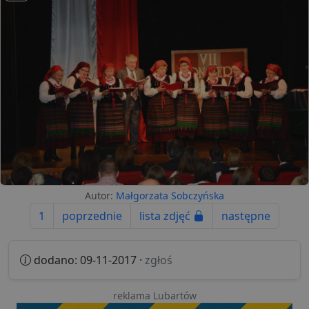
Autor:
Małgorzata Sobczyńska
1
poprzednie
lista zdjęć
następne
dodano: 09-11-2017 ·
zgłoś
reklama Lubartów