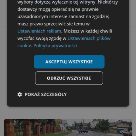
wybory dotyczą wyłącznie tej witryny. Niektórzy
dostawcy mogą opierać się na prawnie
dodaj ogłoszenie
uzasadnionym interesie zamiast na zgodzie;
masz prawo sprzeciwić się temu w
Ustawieniach reklam
. Możesz w każdej chwili
wycofać swoją zgodę w
Ustawieniach plików
cookie
.
Polityka prywatności
AKCEPTUJ WSZYSTKIE
ad
ODRZUĆ WSZYSTKIE
POKAŻ SZCZEGÓŁY
Niezbędne
Wydajność
Targetowanie
Funkcjonalność
Niesklasyfikowane