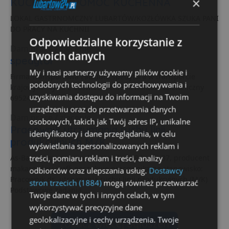
×
KUCHARKA/POMOC KUCHENNA
LOKAL GASTRNOMCZNY LUBARTÓW/KOZŁÓWKA SZUKA PANI
DO PRACY NA KUCHNII
Odpowiedzialne korzystanie z
Dam pracę / zlecenie
Twoich danych
spedytor
My i nasi partnerzy używamy plików cookie i
Firma Transportowa zatrudni spedytora w transporcie
podobnych technologii do przechowywania i
krajowym - tylko z doświadczeniem. Kontakt telefoniczny
uzyskiwania dostępu do informacji na Twoim
695240614.
urządzeniu oraz do przetwarzania danych
Dam pracę / zlecenie
osobowych, takich jak Twój adres IP, unikalne
Pracownik utrzymania ruchu linii
identyfikatory i dane przeglądania, w celu
produkcyjnych M/K
wyświetlania spersonalizowanych reklam i
As-Babuni sp. z o.o. w Niemcach ul. Różana 37, producent
treści, pomiaru reklam i treści, analizy
makaronów i wafli poszukuje pracownika na stanowisko:
odbiorców oraz ulepszania usług.
Dostawcy
Pracownik ds. utrzymania ruchu linii produkcyjnych (M/K)
stron trzecich (1884)
mogą również przetwarzać
Podstawowe zadania...
Twoje dane w tych i innych celach, w tym
wykorzystywać precyzyjne dane
geolokalizacyjne i cechy urządzenia. Twoje
zobacz więcej ogłoszeń